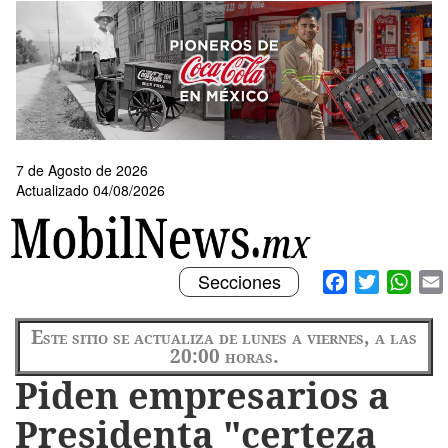
Pasar
al
contenido
principal
7 de Agosto de 2026
Actualizado 04/08/2026
Toggle
Facebook
Twitter
What
Secciones
navigation
Este sitio se actualiza de lunes a viernes, a las
20:00 horas.
Piden empresarios a
Presidenta "certeza