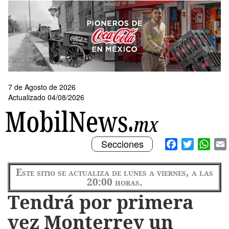
Pasar
al
contenido
principal
7 de Agosto de 2026
Actualizado 04/08/2026
Toggle
Facebook
Twitter
What
Secciones
navigation
Este sitio se actualiza de lunes a viernes, a las
20:00 horas.
Tendrá por primera
vez Monterrey un