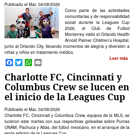
Publicado el
Mar, 04/08/2026
Como parte de las actividades
comunitarias y de responsabilidad
social durante la Leagues Cup
2026, el Club de Futbol
Monterrey visitó el Orlando Health
Arnold Palmer Children’s Hospital,
junto al Orlando City, llevando momentos de alegría y diversión a
niñas y niños en tratamiento médico.
Leer más
so
Facebook
Twitter
WhatsApp
Email
Ra
y
Charlotte FC, Cincinnati y
Or
Ci
Columbus Crew se lucen en
ll
el inicio de la Leagues Cup
al
a
ni
Publicado el
Mar, 04/08/2026
y
Charlotte FC, Cincinnati y Columbus Crew, equipos de la MLS, se
ni
lucieron este martes con sus respectivas goleadas sobre Pumas
en
UNAM, Pachuca y Atlas, del fútbol mexicano, en el arranque de la
tr
sexta edición de la Leagues Cup.