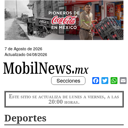
Pasar
al
contenido
principal
7 de Agosto de 2026
Actualizado 04/08/2026
Toggle
Facebook
Twitter
What
Secciones
navigation
Este sitio se actualiza de lunes a viernes, a las
20:00 horas.
Deportes