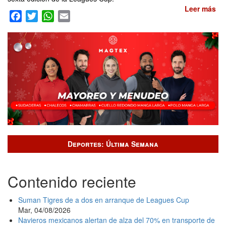
mé
Leer más
so
Facebook
Twitter
WhatsApp
Email
Ch
FC
Ci
y
Co
Cr
se
lu
en
el
ini
de
la
Deportes: Última Semana
Le
Cu
Contenido reciente
Suman Tigres de a dos en arranque de Leagues Cup
Mar, 04/08/2026
Navieros mexicanos alertan de alza del 70% en transporte de