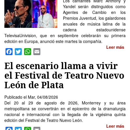
Los cantantes Marc Anthony y
Yandel serán distinguidos como
Agentes de Cambio en los
Premios Juventud, los galardones
anuales de música latina de la
cadena estadounidense
TelevisaUnivision, que en septiembre celebrarán su primera
edición en Europa, anunció este martes la compañía.
Leer más
so
Facebook
Twitter
WhatsApp
Email
Ma
An
El escenario llama a vivir
y
Ya
el Festival de Teatro Nuevo
se
León de Plata
ho
en
la
Publicado el
Mar, 04/08/2026
pr
Del 20 al 29 de agosto de 2026, Monterrey y su área
ga
metropolitana se convertirán en el epicentro de la dramaturgia
en
nacional e internacional con la llegada de la vigésima quinta
Eu
edición del Festival de Teatro Nuevo León.
de
Leer más
so
lo
Facebook
Twitter
WhatsApp
Email