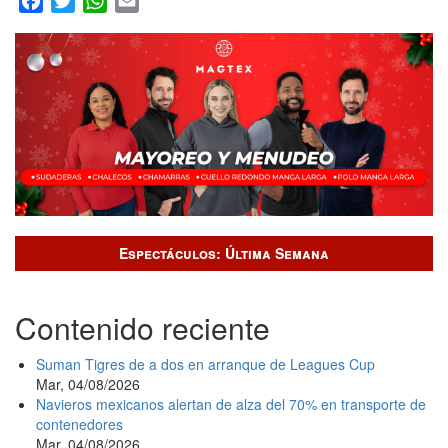
El
Pr
es
Ju
ll
a
viv
el
Fe
de
Te
Nu
Le
de
Pl
Espectáculos: Última Semana
Contenido reciente
Suman Tigres de a dos en arranque de Leagues Cup
Mar, 04/08/2026
Navieros mexicanos alertan de alza del 70% en transporte de
contenedores
Mar, 04/08/2026