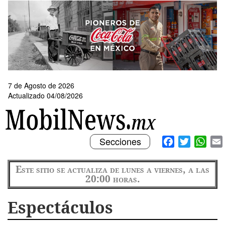
Pasar
al
contenido
principal
7 de Agosto de 2026
Actualizado 04/08/2026
Toggle
Facebook
Twitter
What
Secciones
navigation
Este sitio se actualiza de lunes a viernes, a las
20:00 horas.
Espectáculos