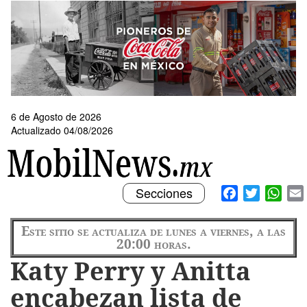
Pasar
al
contenido
principal
6 de Agosto de 2026
Actualizado 04/08/2026
Toggle
Facebook
Twitter
What
Secciones
navigation
Este sitio se actualiza de lunes a viernes, a las
20:00 horas.
Katy Perry y Anitta
encabezan lista de