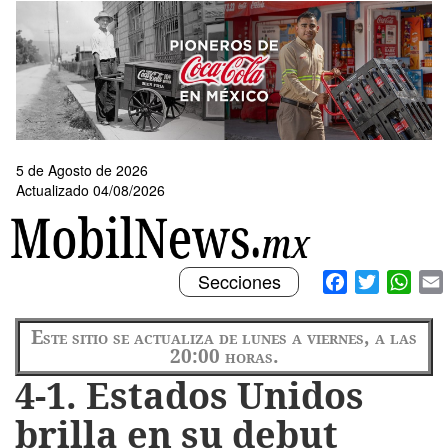
Pasar
al
contenido
principal
5 de Agosto de 2026
Actualizado 04/08/2026
Toggle
Facebook
Twitter
What
Secciones
navigation
Este sitio se actualiza de lunes a viernes, a las
20:00 horas.
4-1. Estados Unidos
brilla en su debut