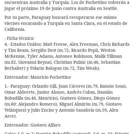
encuentran Australia y Turquía. Los de Pochettino volverán a
jugar el próximo 19 de junio contra Australia en Seattle.
Por su parte, Paraguay buscará recuperarse ese mismo
viernes encarando a Turquía en Santa Clara, en el estado de
California.
- Ficha técnica:
4.- Estados Unidos: Matt Freese, Alex Freeman, Chris Richards
y Tim Ream, Sergiño Dest (m.72, Ricardo Pepi), Weston
McKennie, Tyler Adams, Antonee Robinson, Malik Tillman
(m.82, Giovanni Reyna), Christian Pulisic (m.46, Sebastian
Berhalter) y Folarin Balogun (m.72, Tim Weah).
Entrenador: Mauricio Pochettino
1.- Paraguay: Orlando Gill, Juan Cáceres (m.79, Ramón Sosa),
Omar Alderete, Junior Alonso, Andrés Cubas, Damián
Bobadilla (m.46, Mauricio), Gustavo Gómez, Diego Gómez
(m.80: Alejandro Romero), Miguel Almirón (m.79, Gustavo
Velázquez) y Julio Enciso y Antonio Sanabria (m.59, Alex
Arce).
Entrenador: Gustavo Alfaro
Goles: 1-0, m.7: Damián Bobadilla (autogol). 2-0, m. 31: Folarin