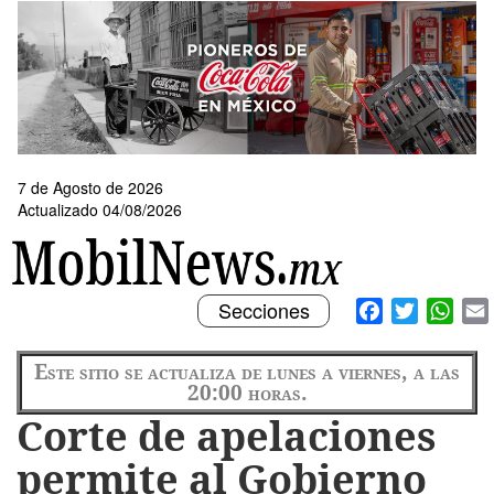
Pasar
al
contenido
principal
7 de Agosto de 2026
Actualizado 04/08/2026
Toggle
Facebook
Twitter
What
Secciones
navigation
Este sitio se actualiza de lunes a viernes, a las
20:00 horas.
Corte de apelaciones
permite al Gobierno