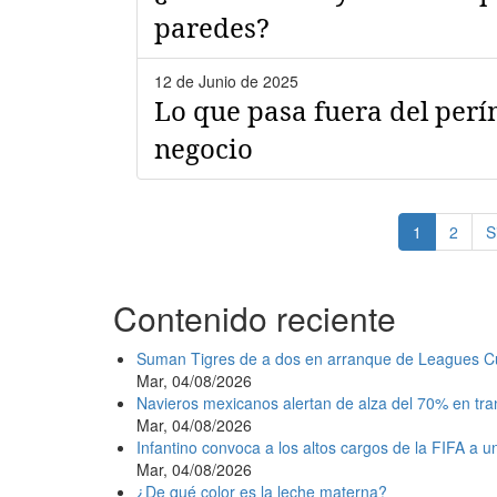
paredes?
12 de Junio de 2025
Lo que pasa fuera del perí
negocio
Paginación
Página
1
Page
2
S
S
actual
p
Contenido reciente
Suman Tigres de a dos en arranque de Leagues C
Mar, 04/08/2026
Navieros mexicanos alertan de alza del 70% en tr
Mar, 04/08/2026
Infantino convoca a los altos cargos de la FIFA a 
Mar, 04/08/2026
¿De qué color es la leche materna?