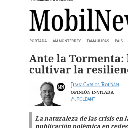
SECCIONES
PORTADA
AM MONTERREY
TAMAULIPAS
PAÍS
Ante la Tormenta: 
cultivar la resilie
Juan Carlos Roldán
OPINIÓN INVITADA
@JROLDANT
La naturaleza de las crisis en l
publicación polémica en redes 