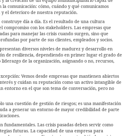
y la creación de un equipo multidisciplinario capaz de
 en la comunicación: cómo, cuándo y qué comunicamos
y el deterioro de nuestra reputación.
 construye día a día. Es el resultado de una cultura
y el compromiso con los stakeholders. Las empresas que
padas para manejar las crisis cuando surgen, sino que
rofundas por parte de sus clientes, empleados y socios.
resentan diversos niveles de madurez y desarrollo en
ción de resiliencia, dependiendo en primer lugar el grado de
 liderazgo de la organización, asignando o no, recursos,
excepción: Vemos desde empresas que mantienen abiertos
nterés y cuidan su reputación como un activo intangible de
 un entorno en el que son tema de conversación, pero no
olo una cuestión de gestión de riesgos; es una manifestación
yuda a generar un entorno de mayor credibilidad de parte
licaciones.
on fundamentales. Las crisis pasadas deben servir como
rategias futuras. La capacidad de una empresa para