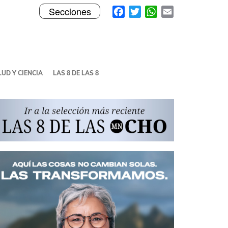
Toggle
Facebook
Twitter
WhatsApp
Email
Secciones
navigation
UD Y CIENCIA
LAS 8 DE LAS 8