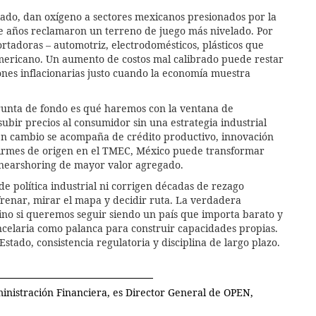
n lado, dan oxígeno a sectores mexicanos presionados por la
te años reclamaron un terreno de juego más nivelado. Por
rtadoras – automotriz, electrodomésticos, plásticos que
ericano. Un aumento de costos mal calibrado puede restar
ones inflacionarias justo cuando la economía muestra
gunta de fondo es qué haremos con la ventana de
subir precios al consumidor sin una estrategia industrial
en cambio se acompaña de crédito productivo, innovación
 firmes de origen en el TMEC, México puede transformar
y nearshoring de mayor valor agregado.
 de política industrial ni corrigen décadas de rezago
frenar, mirar el mapa y decidir ruta. La verdadera
sino si queremos seguir siendo un país que importa barato y
ncelaria como palanca para construir capacidades propias.
stado, consistencia regulatoria y disciplina de largo plazo.
nistración Financiera, es Director General de OPEN,