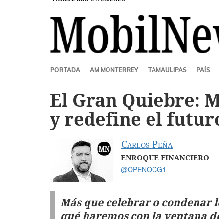
SECCIONES
PORTADA
AM MONTERREY
TAMAULIPAS
PAÍS
El Gran Quiebre: M
y redefine el futur
Carlos Peña
ENROQUE FINANCIERO
@OPENOCG1
Más que celebrar o condenar lo
qué haremos con la ventana de