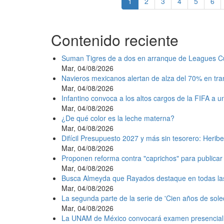
Página
1
Page
2
Page
3
Page
4
Page
5
Pag
6
actual
Contenido reciente
Suman Tigres de a dos en arranque de Leagues C
Mar, 04/08/2026
Navieros mexicanos alertan de alza del 70% en tr
Mar, 04/08/2026
Infantino convoca a los altos cargos de la FIFA a 
Mar, 04/08/2026
¿De qué color es la leche materna?
Mar, 04/08/2026
Difícil Presupuesto 2027 y más sin tesorero: Heribe
Mar, 04/08/2026
Proponen reforma contra "caprichos" para publicar 
Mar, 04/08/2026
Busca Almeyda que Rayados destaque en todas la
Mar, 04/08/2026
La segunda parte de la serie de 'Cien años de sole
Mar, 04/08/2026
La UNAM de México convocará examen presencial e