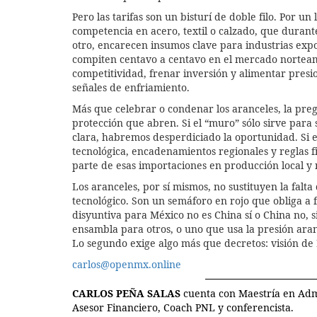
Pero las tarifas son un bisturí de doble filo. Por u
competencia en acero, textil o calzado, que duran
otro, encarecen insumos clave para industrias expo
compiten centavo a centavo en el mercado norteam
competitividad, frenar inversión y alimentar presi
señales de enfriamiento.
Más que celebrar o condenar los aranceles, la pre
protección que abren. Si el “muro” sólo sirve para 
clara, habremos desperdiciado la oportunidad. Si 
tecnológica, encadenamientos regionales y reglas
parte de esas importaciones en producción local 
Los aranceles, por sí mismos, no sustituyen la falta
tecnológico. Son un semáforo en rojo que obliga a 
disyuntiva para México no es China sí o China no, 
ensambla para otros, o uno que usa la presión ara
Lo segundo exige algo más que decretos: visión de E
carlos@openmx.online
CARLOS PEÑA SALAS
cuenta con Maestría en Admi
Asesor Financiero, Coach PNL y conferencista.