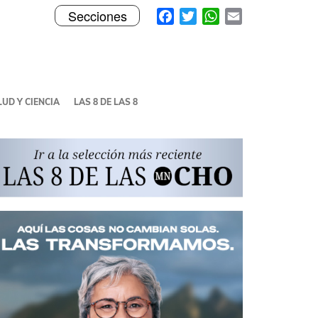
Toggle
Facebook
Twitter
WhatsApp
Email
Secciones
navigation
UD Y CIENCIA
LAS 8 DE LAS 8