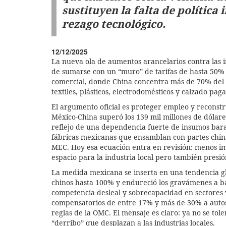
sustituyen la falta de política
rezago tecnológico.
12/12/2025
La nueva ola de aumentos arancelarios contra las 
de sumarse con un “muro” de tarifas de hasta 50% 
comercial, donde China concentra más de 70% del v
textiles, plásticos, electrodomésticos y calzado 
El argumento oficial es proteger empleo y reconstr
México-China superó los 139 mil millones de dólares
reflejo de una dependencia fuerte de insumos barat
fábricas mexicanas que ensamblan con partes china
MEC. Hoy esa ecuación entra en revisión: menos im
espacio para la industria local pero también presió
La medida mexicana se inserta en una tendencia glo
chinos hasta 100% y endureció los gravámenes a b
competencia desleal y sobrecapacidad en sectores
compensatorios de entre 17% y más de 30% a autos 
reglas de la OMC. El mensaje es claro: ya no se tol
“derribo” que desplazan a las industrias locales.