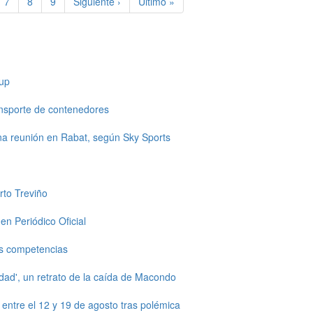
e
Page
7
Page
8
Page
9
Siguiente
Siguiente ›
Última
Último »
página
página
up
ansporte de contenedores
una reunión en Rabat, según Sky Sports
rto Treviño
en Periódico Oficial
s competencias
dad', un retrato de la caída de Macondo
ntre el 12 y 19 de agosto tras polémica