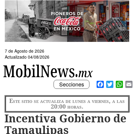
Pasar
al
contenido
principal
7 de Agosto de 2026
Actualizado 04/08/2026
Toggle
Facebook
Twitter
What
Secciones
navigation
Este sitio se actualiza de lunes a viernes, a las
20:00 horas.
Incentiva Gobierno de
Tamaulipas