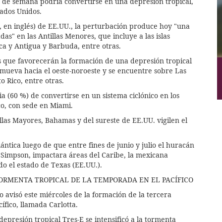
n de semana podría convertirse en una depresión tropical,
tados Unidos.
 en inglés) de EE.UU., la perturbación produce hoy "una
s" en las Antillas Menores, que incluye a las islas
a y Antigua y Barbuda, entre otras.
 que favorecerán la formación de una depresión tropical
 mueva hacia el oeste-noroeste y se encuentre sobre Las
o Rico, entre otras.
 (60 %) de convertirse en un sistema ciclónico en los
co, con sede en Miami.
las Mayores, Bahamas y del sureste de EE.UU. vigilen el
ántica luego de que entre fines de junio y julio el huracán
ir Simpson, impactara áreas del Caribe, la mexicana
do el estado de Texas (EE.UU.).
ORMENTA TROPICAL DE LA TEMPORADA EN EL PACÍFICO
 avisó este miércoles de la formación de la tercera
ífico, llamada Carlotta.
presión tropical Tres-E se intensificó a la tormenta