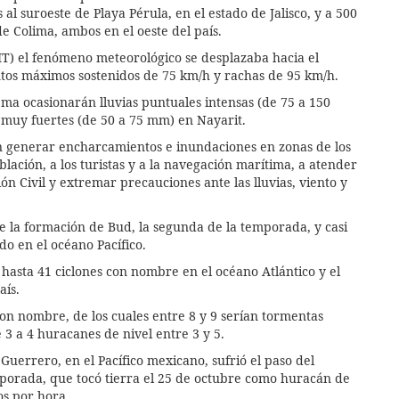
s al suroeste de Playa Pérula, en el estado de Jalisco, y a 500
de Colima, ambos en el oeste del país.
MT) el fenómeno meteorológico se desplazaba hacia el
ntos máximos sostenidos de 75 km/h y rachas de 95 km/h.
ema ocasionarán lluvias puntuales intensas (de 75 a 150
 muy fuertes (de 50 a 75 mm) en Nayarit.
an generar encharcamientos e inundaciones en zonas de los
lación, a los turistas y a la navegación marítima, a atender
ón Civil y extremar precauciones ante las lluvias, viento y
e la formación de Bud, la segunda de la temporada, y casi
do en el océano Pacífico.
asta 41 ciclones con nombre en el océano Atlántico y el
aís.
con nombre, de los cuales entre 8 y 9 serían tormentas
e 3 a 4 huracanes de nivel entre 3 y 5.
Guerrero, en el Pacífico mexicano, sufrió el paso del
mporada, que tocó tierra el 25 de octubre como huracán de
os por hora.