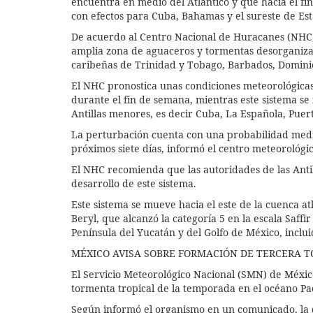
encuentra en medio del Atlántico y que hacia el fi
con efectos para Cuba, Bahamas y el sureste de Es
De acuerdo al Centro Nacional de Huracanes (NHC,
amplia zona de aguaceros y tormentas desorganizada
caribeñas de Trinidad y Tobago, Barbados, Dominic
El NHC pronostica unas condiciones meteorológicas
durante el fin de semana, mientras este sistema se
Antillas menores, es decir Cuba, La Española, Puert
La perturbación cuenta con una probabilidad media
próximos siete días, informó el centro meteorológi
El NHC recomienda que las autoridades de las Antil
desarrollo de este sistema.
Este sistema se mueve hacia el este de la cuenca atl
Beryl, que alcanzó la categoría 5 en la escala Saff
Península del Yucatán y del Golfo de México, inclui
MÉXICO AVISA SOBRE FORMACIÓN DE TERCERA T
El Servicio Meteorológico Nacional (SMN) de México
tormenta tropical de la temporada en el océano Pac
Según informó el organismo en un comunicado, la de