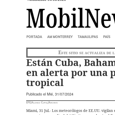
SECCIONES
PORTADA
AM MONTERREY
TAMAULIPAS
PAÍS
Este sitio se actualiza de 
Están Cuba, Bahama
en alerta por una 
tropical
Publicado el
Mié, 31/07/2024
EFE/Alonso Cupul/Archivo
Miami, 31 Jul.- Los meteorólogos de EE.UU. vigilan 