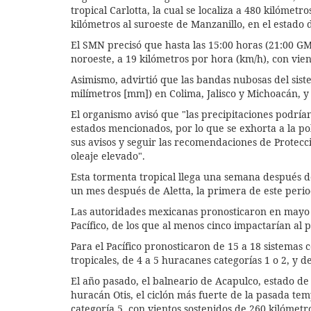
tropical Carlotta, la cual se localiza a 480 kilómetro
kilómetros al suroeste de Manzanillo, en el estado 
El SMN precisó que hasta las 15:00 horas (21:00 G
noroeste, a 19 kilómetros por hora (km/h), con vie
Asimismo, advirtió que las bandas nubosas del sist
milímetros [mm]) en Colima, Jalisco y Michoacán, y
El organismo avisó que "las precipitaciones podrí
estados mencionados, por lo que se exhorta a la pob
sus avisos y seguir las recomendaciones de Protecci
oleaje elevado".
Esta tormenta tropical llega una semana después d
un mes después de Aletta, la primera de este perio
Las autoridades mexicanas pronosticaron en mayo h
Pacífico, de los que al menos cinco impactarían al p
Para el Pacífico pronosticaron de 15 a 18 sistemas 
tropicales, de 4 a 5 huracanes categorías 1 o 2, y d
El año pasado, el balneario de Acapulco, estado de 
huracán Otis, el ciclón más fuerte de la pasada te
categoría 5, con vientos sostenidos de 260 kilómetr