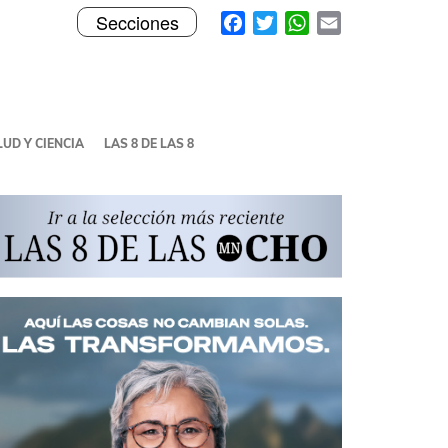
Toggle
Facebook
Twitter
WhatsApp
Email
Secciones
navigation
UD Y CIENCIA
LAS 8 DE LAS 8