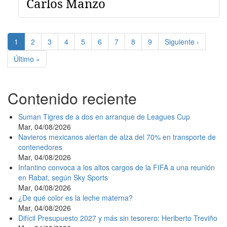
Carlos Manzo
Paginación
Página
1
Page
2
Page
3
Page
4
Page
5
Page
6
Page
7
Page
8
Page
9
Siguiente
Siguiente ›
actual
página
Última
Último »
página
Contenido reciente
Suman Tigres de a dos en arranque de Leagues Cup
Mar, 04/08/2026
Navieros mexicanos alertan de alza del 70% en transporte de
contenedores
Mar, 04/08/2026
Infantino convoca a los altos cargos de la FIFA a una reunión
en Rabat, según Sky Sports
Mar, 04/08/2026
¿De qué color es la leche materna?
Mar, 04/08/2026
Difícil Presupuesto 2027 y más sin tesorero: Heriberto Treviño