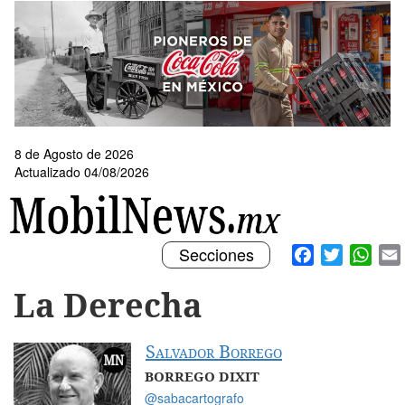
Pasar
al
contenido
principal
8 de Agosto de 2026
Actualizado 04/08/2026
Toggle
Facebook
Twitter
What
Secciones
navigation
La Derecha
Salvador Borrego
BORREGO DIXIT
@sabacartografo