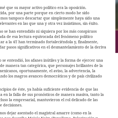
mé que su mayor activo político era la oposición.
tida, por una parte porque en cierto modo he sido
demos tampoco descartar que simplemente haya sido una
levantes en las que una y otra vez insistimos, sin éxito.
 no se han entendido ni siquiera por los más conspicuos
ada de esa lectura equivocada del fenómeno político
itar a la 4T han terminado fortaleciéndola y, finalmente,
r pasos significativos en el desmantelamiento de la deriva
o se entendió, los afanes inútiles y la forma de ejercer una
 de manera tan categórica, que personajes brillantes de la
exicanos, oportunamente, el aviso, la advertencia, la
ando los magros avances democráticos y de país civilizado
cipios de éste, ya había suficiente evidencia de que las
a en la falla de sus pronósticos de manera masiva, tanto la
ncluso la empresarial, mantuvieron el rol delicado de las
e decisiones.
mos dejar asentado el magistral amarre (como en la