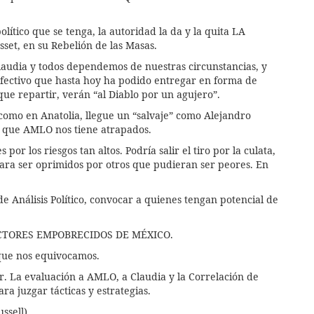
lítico que se tenga, la autoridad la da y la quita LA
set, en su Rebelión de las Masas.
Claudia y todos dependemos de nuestras circunstancias, y
 efectivo que hasta hoy ha podido entregar en forma de
que repartir, verán “al Diablo por un agujero”.
 como en Anatolia, llegue un “salvaje” como Alejandro
 que AMLO nos tiene atrapados.
or los riesgos tan altos. Podría salir el tiro por la culata,
ara ser oprimidos por otros que pudieran ser peores. En
 Análisis Político, convocar a quienes tengan potencial de
CTORES EMPOBRECIDOS DE MÉXICO.
 que nos equivocamos.
r. La evaluación a AMLO, a Claudia y la Correlación de
ra juzgar tácticas y estrategias.
ssell).