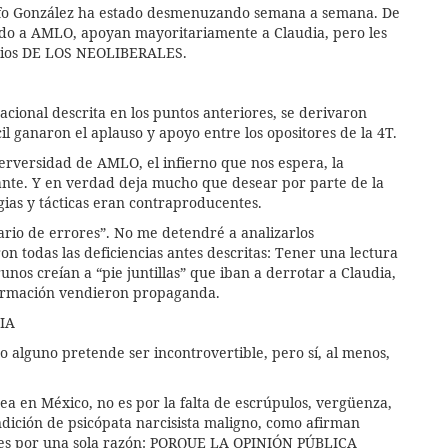
lfo González ha estado desmenuzando semana a semana. De
ndo a AMLO, apoyan mayoritariamente a Claudia, pero les
erios DE LOS NEOLIBERALES.
nacional descrita en los puntos anteriores, se derivaron
l ganaron el aplauso y apoyo entre los opositores de la 4T.
 perversidad de AMLO, el infierno que nos espera, la
te. Y en verdad deja mucho que desear por parte de la
ias y tácticas eran contraproducentes.
ario de errores”. No me detendré a analizarlos
on todas las deficiencias antes descritas: Tener una lectura
nos creían a “pie juntillas” que iban a derrotar a Claudia,
formación vendieron propaganda.
IA
o alguno pretende ser incontrovertible, pero sí, al menos,
ea en México, no es por la falta de escrúpulos, vergüenza,
ición de psicópata narcisista maligno, como afirman
os es por una sola razón: PORQUE LA OPINIÓN PÚBLICA