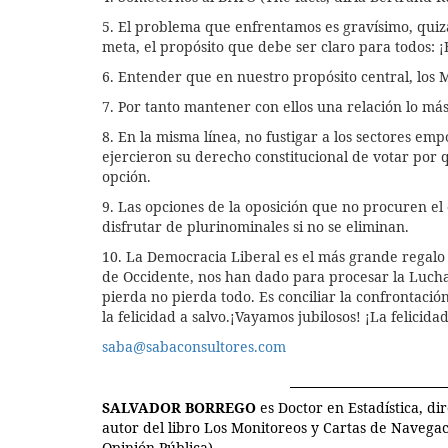
5. El problema que enfrentamos es gravísimo, quiz
meta, el propósito que debe ser claro para to
6. Entender que en nuestro propósito central, lo
7. Por tanto mantener con ellos una relación lo má
8. En la misma línea, no fustigar a los sectores emp
ejercieron su derecho constitucional de votar por 
opción.
9. Las opciones de la oposición que no procuren e
disfrutar de plurinominales si no se eliminan.
10. La Democracia Liberal es el más grande regalo 
de Occidente, nos han dado para procesar la Lucha
pierda no pierda todo. Es conciliar la confrontaci
la felicidad a salvo.¡Vayamos jubilosos! ¡La felicid
saba@sabaconsultores.com
SALVADOR BORREGO
es Doctor en Estadística, d
autor del libro Los Monitoreos y Cartas de Navega
Opinión Pública).