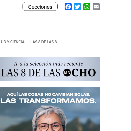
Toggle
Facebook
Twitter
WhatsApp
Email
Secciones
navigation
UD Y CIENCIA
LAS 8 DE LAS 8