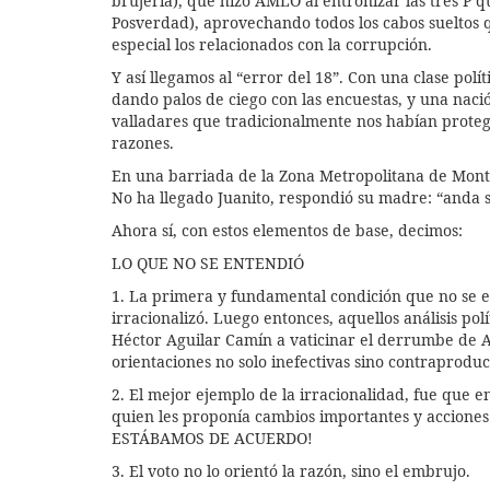
brujería), que hizo AMLO al entronizar las tres P 
Posverdad), aprovechando todos los cabos sueltos 
especial los relacionados con la corrupción.
Y así llegamos al “error del 18”. Con una clase pol
dando palos de ciego con las encuestas, y una nac
valladares que tradicionalmente nos habían protegi
razones.
En una barriada de la Zona Metropolitana de Mon
No ha llegado Juanito, respondió su madre: “anda 
Ahora sí, con estos elementos de base, decimos:
LO QUE NO SE ENTENDIÓ
1. La primera y fundamental condición que no se en
irracionalizó. Luego entonces, aquellos análisis po
Héctor Aguilar Camín a vaticinar el derrumbe de 
orientaciones no solo inefectivas sino contraproduce
2. El mejor ejemplo de la irracionalidad, fue que 
quien les proponía cambios importantes y acciones
ESTÁBAMOS DE ACUERDO!
3. El voto no lo orientó la razón, sino el embrujo.