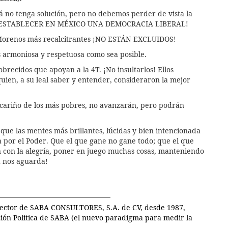
á no tenga solución, pero no debemos perder de vista la
dos: ¡ESTABLECER EN MÉXICO UNA DEMOCRACIA LIBERAL!
s Morenos más recalcitrantes ¡NO ESTÁN EXCLUIDOS!
s armoniosa y respetuosa como sea posible.
obrecidos que apoyan a la 4T. ¡No insultarlos! Ellos
quien, a su leal saber y entender, consideraron la mejor
l cariño de los más pobres, no avanzarán, pero podrán
que las mentes más brillantes, lúcidas y bien intencionada
 por el Poder. Que el que gane no gane todo; que el que
ón con la alegría, poner en juego muchas cosas, manteniendo
ad nos aguarda!
irector de SABA CONSULTORES, S.A. de CV, desde 1987,
ción Politica de SABA (el nuevo paradigma para medir la