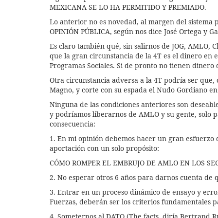
MEXICANA SE LO HA PERMITIDO Y PREMIADO.
Lo anterior no es novedad, al margen del sistema po
OPINIÓN PÚBLICA, según nos dice José Ortega y Gas
Es claro también qué, sin salirnos de JOG, AMLO, 
que la gran circunstancia de la 4T es el dinero en
Programas Sociales. Si de pronto no tienen dinero 
Otra circunstancia adversa a la 4T podría ser que,
Magno, y corte con su espada el Nudo Gordiano en
Ninguna de las condiciones anteriores son deseables p
y podríamos liberarnos de AMLO y su gente, solo p
consecuencia:
1. En mi opinión debemos hacer un gran esfuerzo de
aportación con un solo propósito:
CÓMO ROMPER EL EMBRUJO DE AMLO EN LOS SE
2. No esperar otros 6 años para darnos cuenta de
3. Entrar en un proceso dinámico de ensayo y erro
Fuerzas, deberán ser los criterios fundamentales pa
4. Someternos al DATO (The facts, diría Bertrand Ru