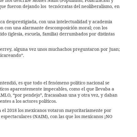
que nos describe Moisés Naim (Populismo, Polarización y
que fueron dejando los tecnócratas del neoliberalismo, en
ítica desprestigiada, con una intelectualidad y academia
ión con una alarmante descomposición moral; con los
do (iglesia, escuela, familia) derrumbados por distintas
terrey, alguna vez unos muchachos preguntaron por Juan;
sicareando”.
tendió, es que todo el fenómeno político nacional se
líticos aparentemente impecables, como el que llevaba a
AMLO, “por pendejo”, fracasaban una y otra vez, y daban
ntes a los actores políticos.
en el 2018 los mexicanos votaron mayoritariamente por
 espectaculares (NAIM), con las que los mexicanos ¡NO