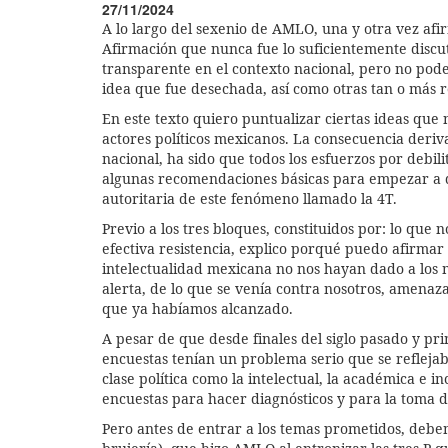
27/11/2024
A lo largo del sexenio de AMLO, una y otra vez afir
Afirmación que nunca fue lo suficientemente discu
transparente en el contexto nacional, pero no po
idea que fue desechada, así como otras tan o más re
En este texto quiero puntualizar ciertas ideas que
actores políticos mexicanos. La consecuencia deriv
nacional, ha sido que todos los esfuerzos por debil
algunas recomendaciones básicas para empezar a da
autoritaria de este fenómeno llamado la 4T.
Previo a los tres bloques, constituidos por: lo que n
efectiva resistencia, explico porqué puedo afirmar
intelectualidad mexicana no nos hayan dado a los m
alerta, de lo que se venía contra nosotros, amenaz
que ya habíamos alcanzado.
A pesar de que desde finales del siglo pasado y prin
encuestas tenían un problema serio que se reflejab
clase política como la intelectual, la académica e i
encuestas para hacer diagnósticos y para la toma d
Pero antes de entrar a los temas prometidos, debe