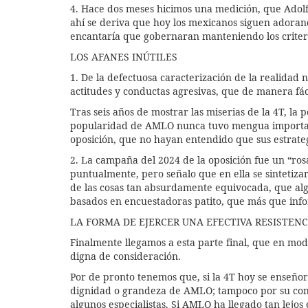
4. Hace dos meses hicimos una medición, que Ado
ahí se deriva que hoy los mexicanos siguen adora
encantaría que gobernaran manteniendo los crit
LOS AFANES INÚTILES
1. De la defectuosa caracterización de la realidad 
actitudes y conductas agresivas, que de manera fáci
Tras seis años de mostrar las miserias de la 4T, la
popularidad de AMLO nunca tuvo mengua importan
oposición, que no hayan entendido que sus estrateg
2. La campaña del 2024 de la oposición fue un “ros
puntualmente, pero señalo que en ella se sintetizar
de las cosas tan absurdamente equivocada, que algu
basados en encuestadoras patito, que más que in
LA FORMA DE EJERCER UNA EFECTIVA RESISTENC
Finalmente llegamos a esta parte final, que en mod
digna de consideración.
Por de pronto tenemos que, si la 4T hoy se enseñor
dignidad o grandeza de AMLO; tampoco por su cond
algunos especialistas. Si AMLO ha llegado tan lej