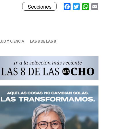
Toggle
Facebook
Twitter
WhatsApp
Email
Secciones
navigation
UD Y CIENCIA
LAS 8 DE LAS 8