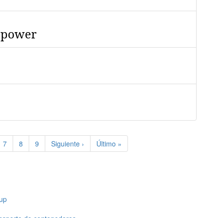
 power
e
Page
7
Page
8
Page
9
Siguiente
Siguiente ›
Última
Último »
página
página
up