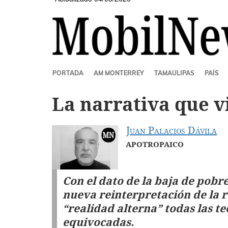
SECCIONES
PORTADA
AM MONTERREY
TAMAULIPAS
PAÍS
La narrativa que v
Juan Palacios Dávila
APOTROPAICO
Con el dato de la baja de pobr
nueva reinterpretación de la re
“realidad alterna” todas las te
equivocadas.