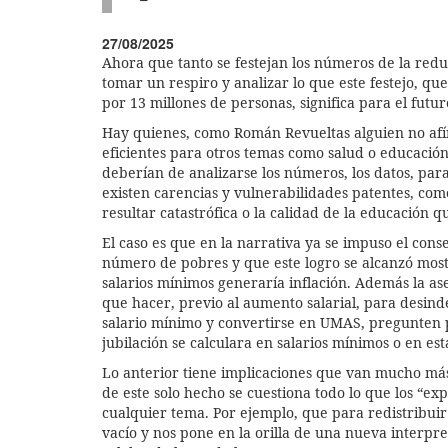
27/08/2025
Ahora que tanto se festejan los números de la red
tomar un respiro y analizar lo que este festejo, que
por 13 millones de personas, significa para el futuro
Hay quienes, como Román Revueltas alguien no afín
eficientes para otros temas como salud o educación
deberían de analizarse los números, los datos, par
existen carencias y vulnerabilidades patentes, co
resultar catastrófica o la calidad de la educación q
El caso es que en la narrativa ya se impuso el cons
número de pobres y que este logro se alcanzó mos
salarios mínimos generaría inflación. Además la as
que hacer, previo al aumento salarial, para desind
salario mínimo y convertirse en UMAS, pregunten p
jubilación se calculara en salarios mínimos o en e
Lo anterior tiene implicaciones que van mucho más 
de este solo hecho se cuestiona todo lo que los “ex
cualquier tema. Por ejemplo, que para redistribuir 
vacío y nos pone en la orilla de una nueva interpre