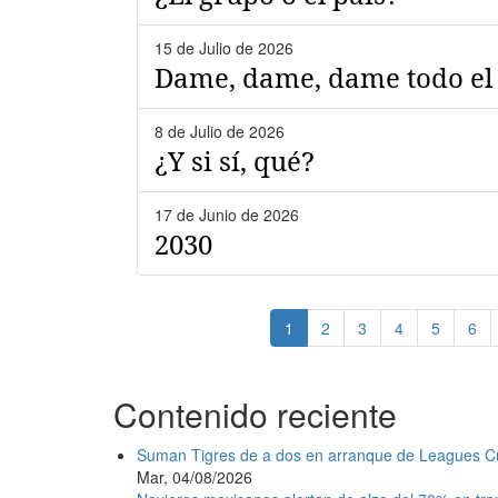
15 de Julio de 2026
Dame, dame, dame todo el
8 de Julio de 2026
¿Y si sí, qué?
17 de Junio de 2026
2030
Paginación
Página
1
Page
2
Page
3
Page
4
Page
5
Pag
6
actual
Contenido reciente
Suman Tigres de a dos en arranque de Leagues C
Mar, 04/08/2026