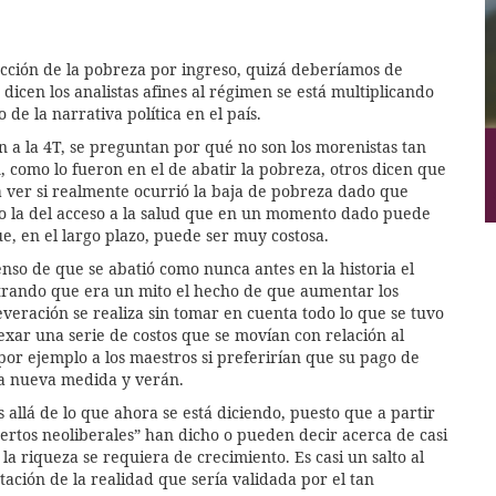
ucción de la pobreza por ingreso, quizá deberíamos de
 dicen los analistas afines al régimen se está multiplicando
 de la narrativa política en el país.
 a la 4T, se preguntan por qué no son los morenistas tan
, como lo fueron en el de abatir la pobreza, otros dicen que
a ver si realmente ocurrió la baja de pobreza dado que
mo la del acceso a la salud que en un momento dado puede
ue, en el largo plazo, puede ser muy costosa.
enso de que se abatió como nunca antes en la historia el
trando que era un mito el hecho de que aumentar los
everación se realiza sin tomar en cuenta todo lo que se tuvo
exar una serie de costos que se movían con relación al
or ejemplo a los maestros si preferirían que su pago de
sta nueva medida y verán.
allá de lo que ahora se está diciendo, puesto que a partir
pertos neoliberales” han dicho o pueden decir acerca de casi
la riqueza se requiera de crecimiento. Es casi un salto al
tación de la realidad que sería validada por el tan