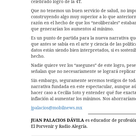
celebrado logro de la 4T.
Que no tenemos un buen servicio de salud, no impo
construyendo algo muy superior a lo que anteriorme
razón en el hecho de que los “neoliberales” estaba
que generarían los aumentos al mínimo.
Es un punto de partida para la nueva narrativa que
que antes se sabía en el arte y ciencia de las políti
datos están siendo bien interpretados, si es sosteni
hecho.
Nadie quiere ver los “asegunes” de este logro, pese
señalan que no necesariamente se logrará replicar
Sin embargo, seguramente seremos testigos de tod
narrativa fundada en este espectacular, aunque aún
hacer caso a Cecilia Soto y entender qué fue exact
inflación al aumentar los mínimos. Nos ahorraríam
jpalacios@mobilnews.mx
JUAN PALACIOS DÁVILA
es educador de profesión
El Porvenir y Radio Alegría.