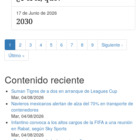
17 de Junio de 2026
2030
Paginación
Página
1
Page
2
Page
3
Page
4
Page
5
Page
6
Page
7
Page
8
Page
9
Siguiente
Siguiente ›
actual
página
Última
Último »
página
Contenido reciente
Suman Tigres de a dos en arranque de Leagues Cup
Mar, 04/08/2026
Navieros mexicanos alertan de alza del 70% en transporte de
contenedores
Mar, 04/08/2026
Infantino convoca a los altos cargos de la FIFA a una reunión
en Rabat, según Sky Sports
Mar, 04/08/2026