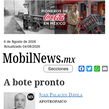
Pasar
al
contenido
principal
6 de Agosto de 2026
Actualizado 04/08/2026
Toggle
Facebook
Twitter
What
Secciones
navigation
A bote pronto
Juan Palacios Dávila
APOTROPAICO