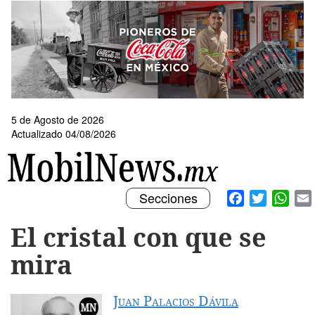
Pasar
al
contenido
principal
5 de Agosto de 2026
Actualizado 04/08/2026
Toggle
Facebook
Twitter
What
Secciones
navigation
El cristal con que se
mira
Juan Palacios Dávila