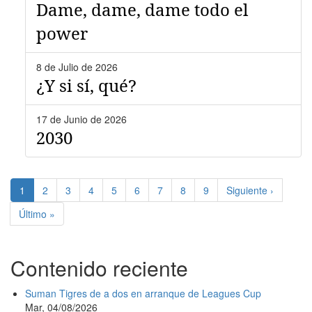
Dame, dame, dame todo el
power
8 de Julio de 2026
¿Y si sí, qué?
17 de Junio de 2026
2030
Paginación
Página
1
Page
2
Page
3
Page
4
Page
5
Page
6
Page
7
Page
8
Page
9
Siguiente
Siguiente ›
actual
página
Última
Último »
página
Contenido reciente
Suman Tigres de a dos en arranque de Leagues Cup
Mar, 04/08/2026