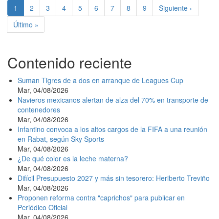
Página
1
Page
2
Page
3
Page
4
Page
5
Page
6
Page
7
Page
8
Page
9
Siguiente
Siguiente ›
actual
página
Última
Último »
página
Contenido reciente
Suman Tigres de a dos en arranque de Leagues Cup
Mar, 04/08/2026
Navieros mexicanos alertan de alza del 70% en transporte de
contenedores
Mar, 04/08/2026
Infantino convoca a los altos cargos de la FIFA a una reunión
en Rabat, según Sky Sports
Mar, 04/08/2026
¿De qué color es la leche materna?
Mar, 04/08/2026
Difícil Presupuesto 2027 y más sin tesorero: Heriberto Treviño
Mar, 04/08/2026
Proponen reforma contra "caprichos" para publicar en
Periódico Oficial
Mar, 04/08/2026