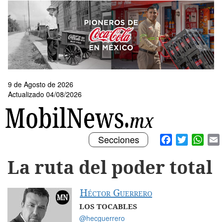
Pasar
al
contenido
principal
9 de Agosto de 2026
Actualizado 04/08/2026
Toggle
Facebook
Twitter
What
Secciones
navigation
La ruta del poder total
Héctor Guerrero
LOS TOCABLES
@hecguerrero