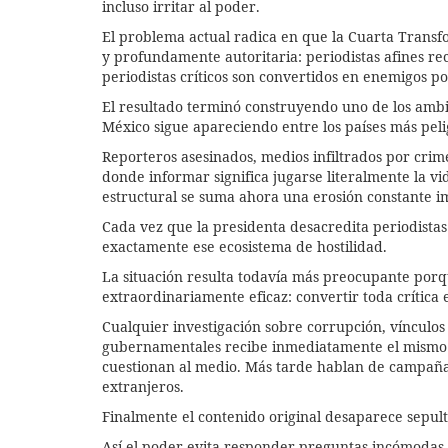
incluso irritar al poder.
El problema actual radica en que la Cuarta Transf
y profundamente autoritaria: periodistas afines rec
periodistas críticos son convertidos en enemigos pol
El resultado terminó construyendo uno de los ambie
México sigue apareciendo entre los países más pel
Reporteros asesinados, medios infiltrados por cr
donde informar significa jugarse literalmente la v
estructural se suma ahora una erosión constante i
Cada vez que la presidenta desacredita periodistas 
exactamente ese ecosistema de hostilidad.
La situación resulta todavía más preocupante porq
extraordinariamente eficaz: convertir toda crítica 
Cualquier investigación sobre corrupción, vínculos 
gubernamentales recibe inmediatamente el mismo t
cuestionan al medio. Más tarde hablan de campañas 
extranjeros.
Finalmente el contenido original desaparece sepult
Así el poder evita responder preguntas incómodas y