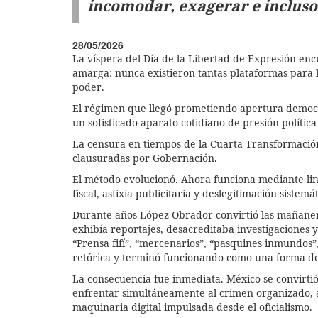
incomodar, exagerar e incluso 
28/05/2026
La víspera del Día de la Libertad de Expresión e
amarga: nunca existieron tantas plataformas para h
poder.
El régimen que llegó prometiendo apertura democrá
un sofisticado aparato cotidiano de presión polític
La censura en tiempos de la Cuarta Transformación 
clausuradas por Gobernación.
El método evolucionó. Ahora funciona mediante lin
fiscal, asfixia publicitaria y deslegitimación sistem
Durante años López Obrador convirtió las mañaneras
exhibía reportajes, desacreditaba investigaciones 
“Prensa fifí”, “mercenarios”, “pasquines inmundos”,
retórica y terminó funcionando como una forma de
La consecuencia fue inmediata. México se convirtió
enfrentar simultáneamente al crimen organizado, a
maquinaria digital impulsada desde el oficialismo.