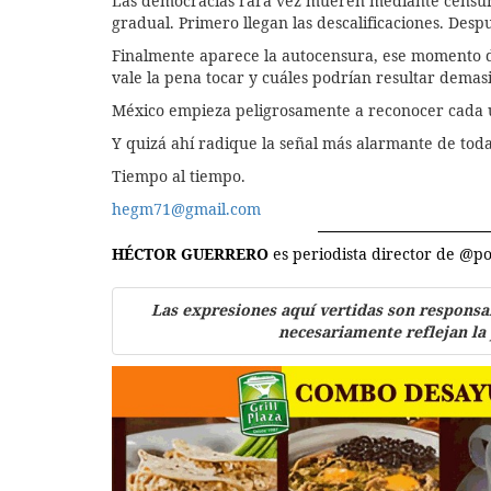
Las democracias rara vez mueren mediante censur
gradual. Primero llegan las descalificaciones. Desp
Finalmente aparece la autocensura, ese momento d
vale la pena tocar y cuáles podrían resultar demasi
México empieza peligrosamente a reconocer cada u
Y quizá ahí radique la señal más alarmante de toda
Tiempo al tiempo.
hegm71@gmail.com
HÉCTOR GUERRERO
es periodista director de @
Las expresiones aquí vertidas son responsa
necesariamente reflejan la