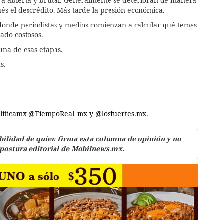
a abierta y brutal. Generalmente se deterioran de manera
ués el descrédito. Más tarde la presión económica.
onde periodistas y medios comienzan a calcular qué temas
ado costosos.
na de esas etapas.
s.
politicamx @TiempoReal_mx y @losfuertes.mx.
bilidad de quien firma esta columna de opinión y no
 postura editorial de Mobilnews.mx.