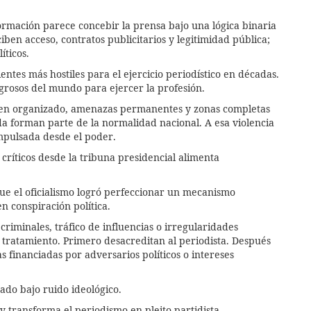
ormación parece concebir la prensa bajo una lógica binaria
iben acceso, contratos publicitarios y legitimidad pública;
íticos.
ntes más hostiles para el ejercicio periodístico en décadas.
igrosos del mundo para ejercer la profesión.
imen organizado, amenazas permanentes y zonas completas
ida forman parte de la normalidad nacional. A esa violencia
mpulsada desde el poder.
críticos desde la tribuna presidencial alimenta
ue el oficialismo logró perfeccionar un mecanismo
en conspiración política.
criminales, tráfico de influencias o irregularidades
ratamiento. Primero desacreditan al periodista. Después
financiadas por adversarios políticos o intereses
ado bajo ruido ideológico.
 transforma el periodismo en pleito partidista.