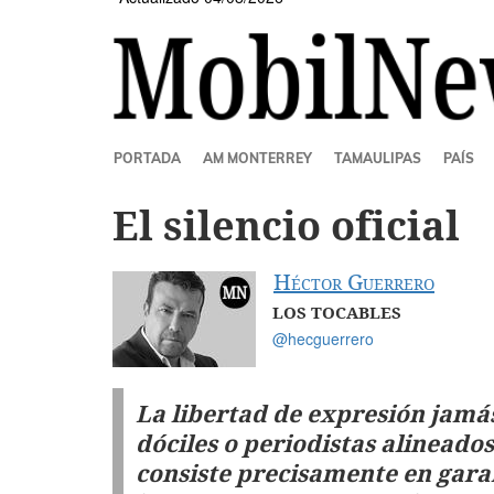
SECCIONES
PORTADA
AM MONTERREY
TAMAULIPAS
PAÍS
El silencio oficial
Héctor Guerrero
LOS TOCABLES
@hecguerrero
La libertad de expresión jamá
dóciles o periodistas alineados
consiste precisamente en garan