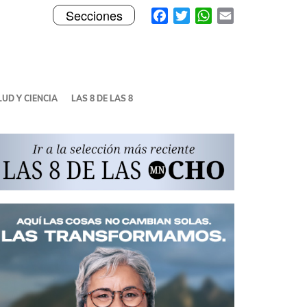
Toggle
Facebook
Twitter
WhatsApp
Email
Secciones
navigation
UD Y CIENCIA
LAS 8 DE LAS 8