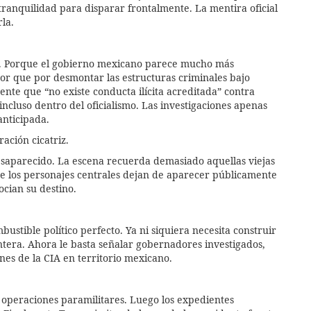
ranquilidad para disparar frontalmente. La mentira oficial
la.
os. Porque el gobierno mexicano parece mucho más
r que por desmontar las estructuras criminales bajo
te que “no existe conducta ilícita acreditada” contra
ncluso dentro del oficialismo. Las investigaciones apenas
anticipada.
ación cicatriz.
desaparecido. La escena recuerda demasiado aquellas viejas
de los personajes centrales dejan de aparecer públicamente
cian su destino.
stible político perfecto. Ya ni siquiera necesita construir
ntera. Ahora le basta señalar gobernadores investigados,
nes de la CIA en territorio mexicano.
 operaciones paramilitares. Luego los expedientes