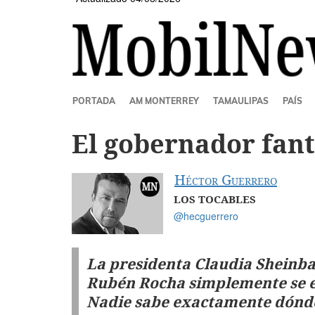
SECCIONES
PORTADA
AM MONTERREY
TAMAULIPAS
PAÍS
El gobernador fan
Héctor Guerrero
LOS TOCABLES
@hecguerrero
La presidenta Claudia Sheinb
Rubén Rocha simplemente se es
Nadie sabe exactamente dónde