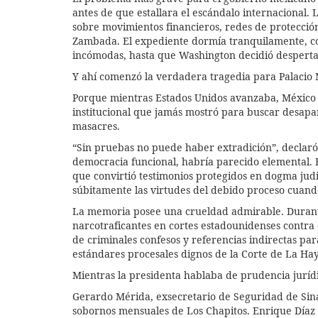
antes de que estallara el escándalo internacional.
sobre movimientos financieros, redes de protección
Zambada. El expediente dormía tranquilamente, co
incómodas, hasta que Washington decidió despertarl
Y ahí comenzó la verdadera tragedia para Palacio 
Porque mientras Estados Unidos avanzaba, México
institucional que jamás mostró para buscar desapar
masacres.
“Sin pruebas no puede haber extradición”, declar
democracia funcional, habría parecido elemental. 
que convirtió testimonios protegidos en dogma judic
súbitamente las virtudes del debido proceso cuand
La memoria posee una crueldad admirable. Durante
narcotraficantes en cortes estadounidenses contra
de criminales confesos y referencias indirectas pa
estándares procesales dignos de la Corte de La Ha
Mientras la presidenta hablaba de prudencia juríd
Gerardo Mérida, exsecretario de Seguridad de Sina
sobornos mensuales de Los Chapitos. Enrique Díaz 