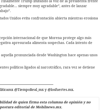
. Finalmente Trump imitando la voz de la presidenta frente
 agradable… siempre muy agradable”, antes de lanzar
abajo”.
tados Unidos evita confrontación abierta mientras erosiona
rcepción internacional de que Morena protege algo más
gativa apresurada alimenta sospechas. Cada intento de
ndo aquella pronunciada desde Washington hace apenas unos
tes políticos ligados al narcotráfico, rara vez se detiene
politicamx @TiempoReal_mx y @losfuertes.mx.
bilidad de quien firma esta columna de opinión y no
 postura editorial de Mobilnews.mx.