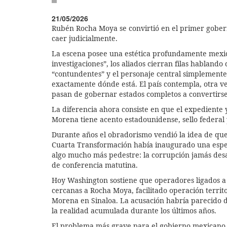
21/05/2026
Rubén Rocha Moya se convirtió en el primer gobe
caer judicialmente.
La escena posee una estética profundamente mexican
investigaciones”, los aliados cierran filas habland
“contundentes” y el personaje central simplemente
exactamente dónde está. El país contempla, otra ve
pasan de gobernar estados completos a convertirse
La diferencia ahora consiste en que el expediente
Morena tiene acento estadounidense, sello federal 
Durante años el obradorismo vendió la idea de que 
Cuarta Transformación había inaugurado una espec
algo mucho más pedestre: la corrupción jamás des
de conferencia matutina.
Hoy Washington sostiene que operadores ligados a 
cercanas a Rocha Moya, facilitado operación territo
Morena en Sinaloa. La acusación habría parecido 
la realidad acumulada durante los últimos años.
El problema más grave para el gobierno mexicano 