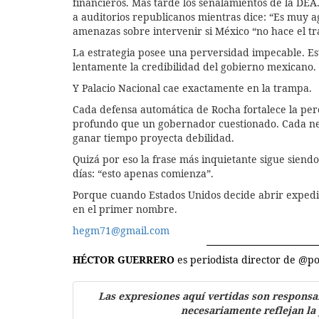
financieros. Más tarde los señalamientos de la DEA
a auditorios republicanos mientras dice: “Es muy
amenazas sobre intervenir si México “no hace el tr
La estrategia posee una perversidad impecable. Es
lentamente la credibilidad del gobierno mexicano.
Y Palacio Nacional cae exactamente en la trampa.
Cada defensa automática de Rocha fortalece la pe
profundo que un gobernador cuestionado. Cada ne
ganar tiempo proyecta debilidad.
Quizá por eso la frase más inquietante sigue sie
días: “esto apenas comienza”.
Porque cuando Estados Unidos decide abrir expedien
en el primer nombre.
hegm71@gmail.com
HÉCTOR GUERRERO
es periodista director de @
Las expresiones aquí vertidas son responsa
necesariamente reflejan la