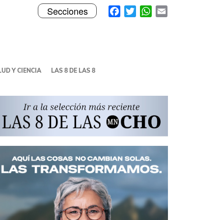
Toggle
Facebook
Twitter
WhatsApp
Email
Secciones
navigation
UD Y CIENCIA
LAS 8 DE LAS 8