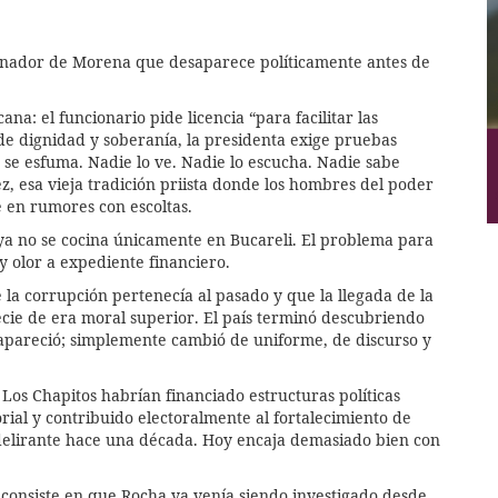
rnador de Morena que desaparece políticamente antes de
a: el funcionario pide licencia “para facilitar las
o de dignidad y soberanía, la presidenta exige pruebas
 se esfuma. Nadie lo ve. Nadie lo escucha. Nadie sabe
z, esa vieja tradición priista donde los hombres del poder
 en rumores con escoltas.
 ya no se cocina únicamente en Bucareli. El problema para
y olor a expediente financiero.
la corrupción pertenecía al pasado y que la llegada de la
ie de era moral superior. El país terminó descubriendo
apareció; simplemente cambió de uniforme, de discurso y
Los Chapitos habrían financiado estructuras políticas
rial y contribuido electoralmente al fortalecimiento de
delirante hace una década. Hoy encaja demasiado bien con
consiste en que Rocha ya venía siendo investigado desde