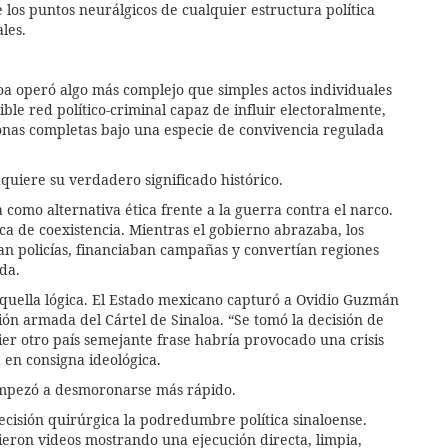
os puntos neurálgicos de cualquier estructura política
les.
a operó algo más complejo que simples actos individuales
le red político-criminal capaz de influir electoralmente,
zonas completas bajo una especie de convivencia regulada
quiere su verdadero significado histórico.
como alternativa ética frente a la guerra contra el narco.
ca de coexistencia. Mientras el gobierno abrazaba, los
ban policías, financiaban campañas y convertían regiones
da.
quella lógica. El Estado mexicano capturó a Ovidio Guzmán
ión armada del Cártel de Sinaloa. “Se tomó la decisión de
er otro país semejante frase habría provocado una crisis
 en consigna ideológica.
empezó a desmoronarse más rápido.
ecisión quirúrgica la podredumbre política sinaloense.
ieron videos mostrando una ejecución directa, limpia,