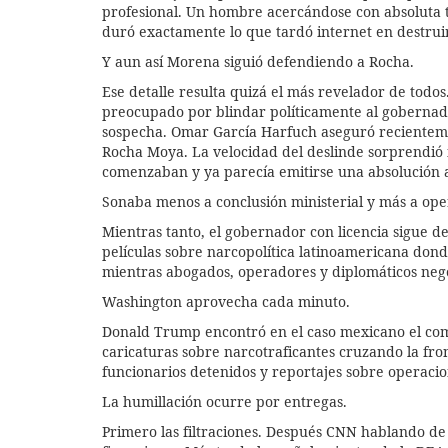
profesional. Un hombre acercándose con absoluta t
duró exactamente lo que tardó internet en destruir
Y aun así Morena siguió defendiendo a Rocha.
Ese detalle resulta quizá el más revelador de tod
preocupado por blindar políticamente al gobernado
sospecha. Omar García Harfuch aseguró recientemen
Rocha Moya. La velocidad del deslinde sorprendió i
comenzaban y ya parecía emitirse una absolución 
Sonaba menos a conclusión ministerial y más a oper
Mientras tanto, el gobernador con licencia sigue 
películas sobre narcopolítica latinoamericana don
mientras abogados, operadores y diplomáticos nego
Washington aprovecha cada minuto.
Donald Trump encontró en el caso mexicano el combu
caricaturas sobre narcotraficantes cruzando la fro
funcionarios detenidos y reportajes sobre operacio
La humillación ocurre por entregas.
Primero las filtraciones. Después CNN hablando de