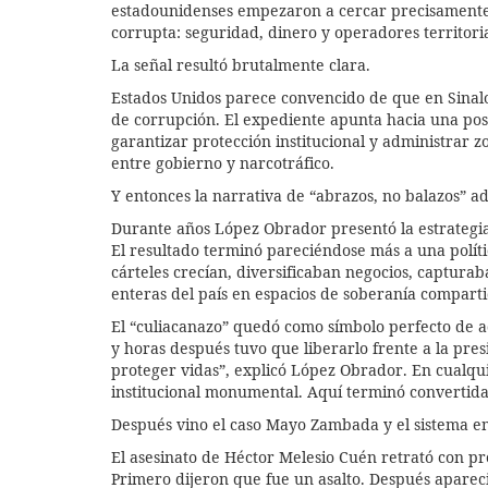
estadounidenses empezaron a cercar precisamente l
corrupta: seguridad, dinero y operadores territoria
La señal resultó brutalmente clara.
Estados Unidos parece convencido de que en Sinalo
de corrupción. El expediente apunta hacia una posib
garantizar protección institucional y administrar 
entre gobierno y narcotráfico.
Y entonces la narrativa de “abrazos, no balazos” ad
Durante años López Obrador presentó la estrategia 
El resultado terminó pareciéndose más a una políti
cárteles crecían, diversificaban negocios, captura
enteras del país en espacios de soberanía comparti
El “culiacanazo” quedó como símbolo perfecto de a
y horas después tuvo que liberarlo frente a la pres
proteger vidas”, explicó López Obrador. En cualqui
institucional monumental. Aquí terminó convertida
Después vino el caso Mayo Zambada y el sistema 
El asesinato de Héctor Melesio Cuén retrató con pr
Primero dijeron que fue un asalto. Después aparec