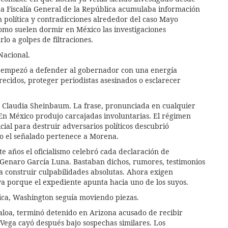
 La Fiscalía General de la República acumulaba información
 política y contradicciones alrededor del caso Mayo
mo suelen dormir en México las investigaciones
o a golpes de filtraciones.
Nacional.
 empezó a defender al gobernador con una energía
ecidos, proteger periodistas asesinados o esclarecer
ó Claudia Sheinbaum. La frase, pronunciada en cualquier
En México produjo carcajadas involuntarias. El régimen
ial para destruir adversarios políticos descubrió
o el señalado pertenece a Morena.
 años el oficialismo celebró cada declaración de
 Genaro García Luna. Bastaban dichos, rumores, testimonios
ra construir culpabilidades absolutas. Ahora exigen
ya porque el expediente apunta hacia uno de los suyos.
ica, Washington seguía moviendo piezas.
loa, terminó detenido en Arizona acusado de recibir
Vega cayó después bajo sospechas similares. Los