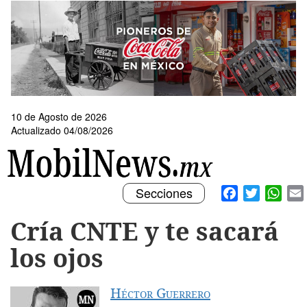
Pasar
al
contenido
principal
10 de Agosto de 2026
Actualizado 04/08/2026
Toggle
Facebook
Twitter
What
Secciones
navigation
Cría CNTE y te sacará
los ojos
Héctor Guerrero