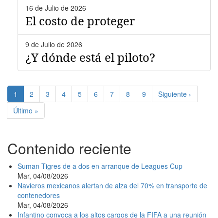
16 de Julio de 2026
El costo de proteger
9 de Julio de 2026
¿Y dónde está el piloto?
Paginación
Página
1
Page
2
Page
3
Page
4
Page
5
Page
6
Page
7
Page
8
Page
9
Siguiente
Siguiente ›
actual
página
Última
Último »
página
Contenido reciente
Suman Tigres de a dos en arranque de Leagues Cup
Mar, 04/08/2026
Navieros mexicanos alertan de alza del 70% en transporte de
contenedores
Mar, 04/08/2026
Infantino convoca a los altos cargos de la FIFA a una reunión