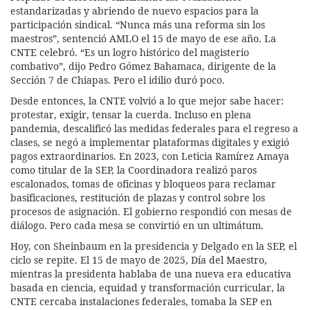
estandarizadas y abriendo de nuevo espacios para la
participación sindical. “Nunca más una reforma sin los
maestros”, sentenció AMLO el 15 de mayo de ese año. La
CNTE celebró. “Es un logro histórico del magisterio
combativo”, dijo Pedro Gómez Bahamaca, dirigente de la
Sección 7 de Chiapas. Pero el idilio duró poco.
Desde entonces, la CNTE volvió a lo que mejor sabe hacer:
protestar, exigir, tensar la cuerda. Incluso en plena
pandemia, descalificó las medidas federales para el regreso a
clases, se negó a implementar plataformas digitales y exigió
pagos extraordinarios. En 2023, con Leticia Ramírez Amaya
como titular de la SEP, la Coordinadora realizó paros
escalonados, tomas de oficinas y bloqueos para reclamar
basificaciones, restitución de plazas y control sobre los
procesos de asignación. El gobierno respondió con mesas de
diálogo. Pero cada mesa se convirtió en un ultimátum.
Hoy, con Sheinbaum en la presidencia y Delgado en la SEP, el
ciclo se repite. El 15 de mayo de 2025, Día del Maestro,
mientras la presidenta hablaba de una nueva era educativa
basada en ciencia, equidad y transformación curricular, la
CNTE cercaba instalaciones federales, tomaba la SEP en