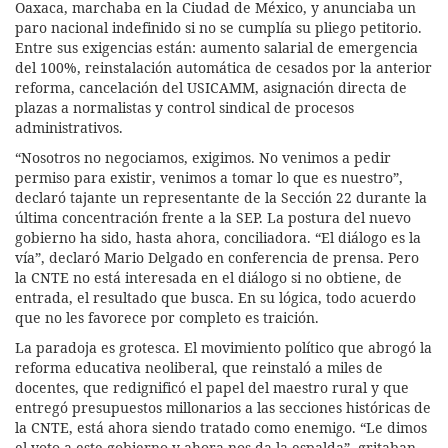
Oaxaca, marchaba en la Ciudad de México, y anunciaba un
paro nacional indefinido si no se cumplía su pliego petitorio.
Entre sus exigencias están: aumento salarial de emergencia
del 100%, reinstalación automática de cesados por la anterior
reforma, cancelación del USICAMM, asignación directa de
plazas a normalistas y control sindical de procesos
administrativos.
“Nosotros no negociamos, exigimos. No venimos a pedir
permiso para existir, venimos a tomar lo que es nuestro”,
declaró tajante un representante de la Sección 22 durante la
última concentración frente a la SEP. La postura del nuevo
gobierno ha sido, hasta ahora, conciliadora. “El diálogo es la
vía”, declaró Mario Delgado en conferencia de prensa. Pero
la CNTE no está interesada en el diálogo si no obtiene, de
entrada, el resultado que busca. En su lógica, todo acuerdo
que no les favorece por completo es traición.
La paradoja es grotesca. El movimiento político que abrogó la
reforma educativa neoliberal, que reinstaló a miles de
docentes, que redignificó el papel del maestro rural y que
entregó presupuestos millonarios a las secciones históricas de
la CNTE, está ahora siendo tratado como enemigo. “Le dimos
el voto a este gobierno y ahora nos da la espalda”, gritaban