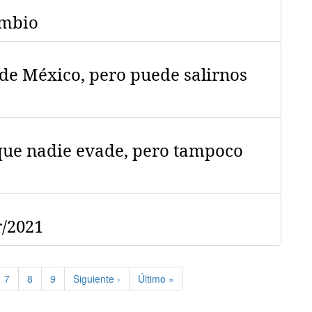
ambio
de México, pero puede salirnos
 que nadie evade, pero tampoco
r/2021
e
Page
7
Page
8
Page
9
Siguiente
Siguiente ›
Última
Último »
página
página