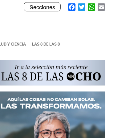
Toggle
Facebook
Twitter
WhatsApp
Email
Secciones
navigation
UD Y CIENCIA
LAS 8 DE LAS 8