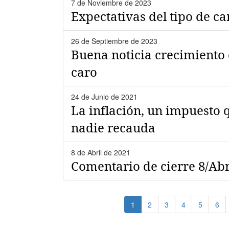
7 de Noviembre de 2023
Expectativas del tipo de c
26 de Septiembre de 2023
Buena noticia crecimiento 
caro
24 de Junio de 2021
La inflación, un impuesto
nadie recauda
8 de Abril de 2021
Comentario de cierre 8/Ab
Paginación
Página
1
Page
2
Page
3
Page
4
Page
5
Pag
6
actual