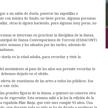
gar a un salón de duela, ponerse las zapatillas o
te con música de fondo, no tiene precio. Algunas personas
ailar, otras lo siguen haciendo, para algunas muy pocas, no
sonas se interesan en practicar la disciplina de la danza,
a Municipal de Danza Contemporánea de Torreón (ESDACONT)
entre semana y los sábados por las tardes, además de
 mañanas.
 duela en la edad adulta, para recordar y vivir la
 del movimiento al paso de los años nos permite recordar lo
 debemos dejarlo en el olvido.
 oferta de enseñanza de las artes a todos los públicos. Eso
 este ciclo.
las grandes figuras de la danza, a quienes no conocen otra
a de expresión. Esta semana salió a la luz la edición de la
za española Pilar Rioja, que este mes cumple 93 años. Una
do, que durante toda su vida se ha de dicado a enaltecer la