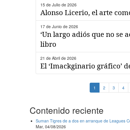
15 de Julio de 2026
Alonso Licerio, el arte co
17 de Junio de 2026
‘Un largo adiós que no se a
libro
21 de Abril de 2026
El ‘Imackginario gráfico’
Paginación
Página
1
Page
2
Page
3
Pag
4
actual
Contenido reciente
Suman Tigres de a dos en arranque de Leagues C
Mar, 04/08/2026