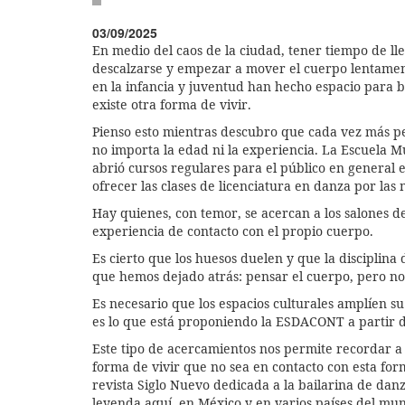
03/09/2025
En medio del caos de la ciudad, tener tiempo de lle
descalzarse y empezar a mover el cuerpo lentamen
en la infancia y juventud han hecho espacio para b
existe otra forma de vivir.
Pienso esto mientras descubro que cada vez más per
no importa la edad ni la experiencia. La Escuel
abrió cursos regulares para el público en general 
ofrecer las clases de licenciatura en danza por las
Hay quienes, con temor, se acercan a los salones de
experiencia de contacto con el propio cuerpo.
Es cierto que los huesos duelen y que la disciplina
que hemos dejado atrás: pensar el cuerpo, pero no
Es necesario que los espacios culturales amplíen su
es lo que está proponiendo la ESDACONT a partir de
Este tipo de acercamientos nos permite recordar a 
forma de vivir que no sea en contacto con esta form
revista Siglo Nuevo dedicada a la bailarina de dan
leyenda aquí, en México y en varios países del mun