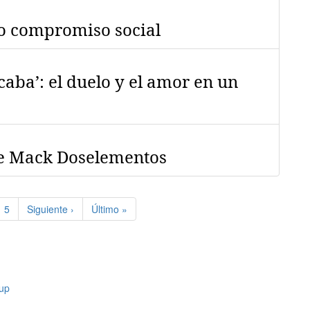
mo compromiso social
caba’: el duelo y el amor en un
 de Mack Doselementos
e
Page
5
Siguiente
Siguiente ›
Última
Último »
página
página
up