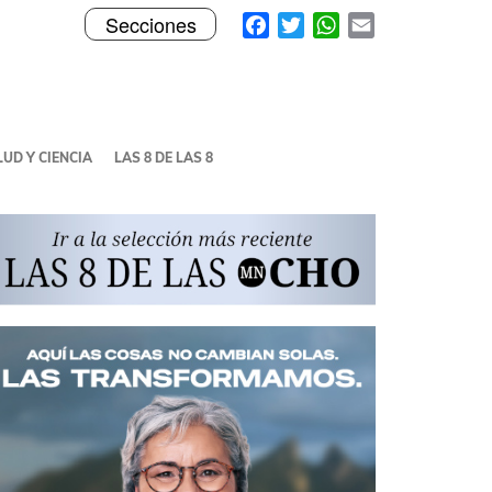
Toggle
Facebook
Twitter
WhatsApp
Email
Secciones
navigation
UD Y CIENCIA
LAS 8 DE LAS 8