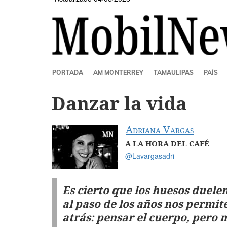
SECCIONES
PORTADA
AM MONTERREY
TAMAULIPAS
PAÍS
Danzar la vida
Adriana Vargas
A LA HORA DEL CAFÉ
@Lavargasadri
Es cierto que los huesos duele
al paso de los años nos permi
atrás: pensar el cuerpo, pero 