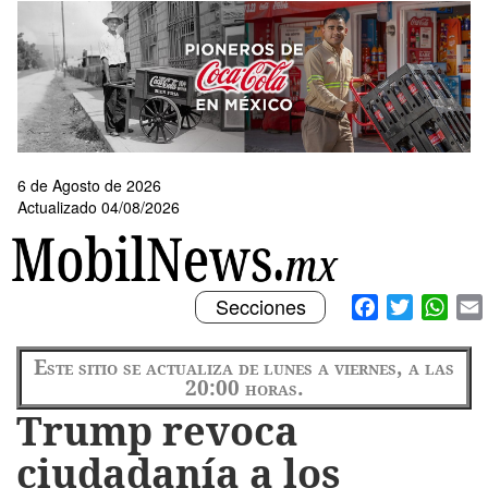
Pasar
al
contenido
principal
6 de Agosto de 2026
Actualizado 04/08/2026
Toggle
Facebook
Twitter
What
Secciones
navigation
Este sitio se actualiza de lunes a viernes, a las
20:00 horas.
Trump revoca
ciudadanía a los