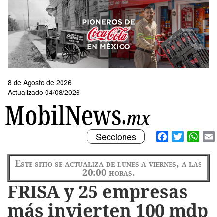
Pasar
al
contenido
principal
8 de Agosto de 2026
Actualizado 04/08/2026
Toggle
Facebook
Twitter
What
Secciones
navigation
Este sitio se actualiza de lunes a viernes, a las
20:00 horas.
FRISA y 25 empresas
más invierten 100 mdp