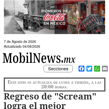
Pasar
al
contenido
principal
7 de Agosto de 2026
Actualizado 04/08/2026
Toggle
Facebook
Twitter
What
Secciones
navigation
Este sitio se actualiza de lunes a viernes, a las
20:00 horas.
Regreso de "Scream"
logra el mejor