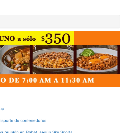
up
ansporte de contenedores
una reunión en Rabat, según Sky Sports