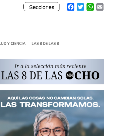
Toggle
Facebook
Twitter
WhatsApp
Email
Secciones
navigation
UD Y CIENCIA
LAS 8 DE LAS 8