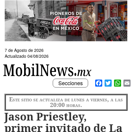
Pasar
al
contenido
principal
7 de Agosto de 2026
Actualizado 04/08/2026
Toggle
Facebook
Twitter
What
Secciones
navigation
Este sitio se actualiza de lunes a viernes, a las
20:00 horas.
Jason Priestley,
primer invitado de La