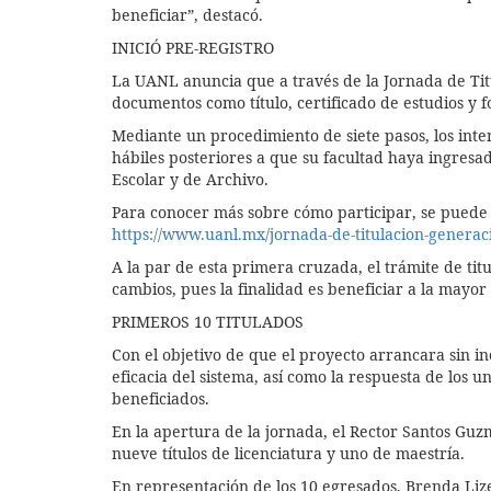
beneficiar”, destacó.
INICIÓ PRE-REGISTRO
La UANL anuncia que a través de la Jornada de Tit
documentos como título, certificado de estudios y f
Mediante un procedimiento de siete pasos, los inte
hábiles posteriores a que su facultad haya ingresad
Escolar y de Archivo.
Para conocer más sobre cómo participar, se puede 
https://www.uanl.mx/jornada-de-titulacion-generac
A la par de esta primera cruzada, el trámite de ti
cambios, pues la finalidad es beneficiar a la mayor
PRIMEROS 10 TITULADOS
Con el objetivo de que el proyecto arrancara sin i
eficacia del sistema, así como la respuesta de los un
beneficiados.
En la apertura de la jornada, el Rector Santos Gu
nueve títulos de licenciatura y uno de maestría.
En representación de los 10 egresados, Brenda Lize