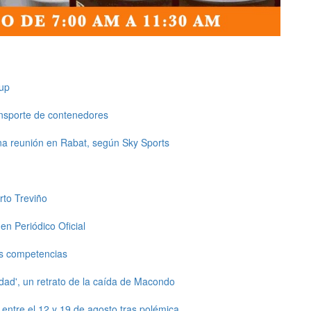
up
ansporte de contenedores
una reunión en Rabat, según Sky Sports
rto Treviño
en Periódico Oficial
s competencias
dad', un retrato de la caída de Macondo
ntre el 12 y 19 de agosto tras polémica