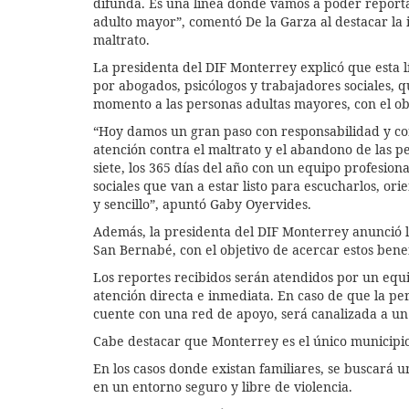
difunda. Es una línea donde vamos a poder report
adulto mayor”, comentó De la Garza al destacar la 
maltrato.
La presidenta del DIF Monterrey explicó que esta 
por abogados, psicólogos y trabajadores sociales,
momento a las personas adultas mayores, con el obj
“Hoy damos un gran paso con responsabilidad y cor
atención contra el maltrato y el abandono de las pe
siete, los 365 días del año con un equipo profesion
sociales que van a estar listo para escucharlos, or
y sencillo”, apuntó Gaby Oyervides.
Además, la presidenta del DIF Monterrey anunció l
San Bernabé, con el objetivo de acercar estos benef
Los reportes recibidos serán atendidos por un equ
atención directa e inmediata. En caso de que la pe
cuente con una red de apoyo, será canalizada a un
Cabe destacar que Monterrey es el único municipio
En los casos donde existan familiares, se buscará u
en un entorno seguro y libre de violencia.