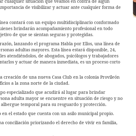
ar cualquier situación que veamos en contra de algún
importancia de visibilizar y actuar ante cualquier forma de
línea contará con un equipo multidisciplinario conformado
 quienes brindarán acompañamiento profesional en todo
etivo de que se sientan seguras y protegidas.
azón, lanzando el programa Habla por Ellos, una línea de
rsonas adultas mayores. Esta línea estará disponible, 24,
ales atendiéndolos, de abogados, psicólogos y trabajadores
ientarlos y actuar de manera inmediata, es un proceso corto
a creación de una nueva Casa Club en la colonia Provileón
icios a la zona norte de la ciudad.
ipo especializado que acudirá al lugar para brindar
rsona adulta mayor se encuentre en situación de riesgo y no
 albergue temporal para su resguardo y protección.
 en el estado que cuenta con un asilo municipal propio.
na conciliación priorizando el derecho de vivir en familia,