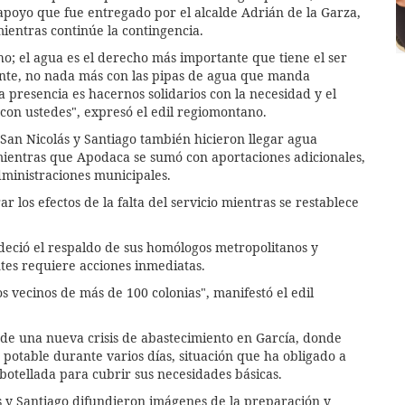
 apoyo que fue entregado por el alcalde Adrián de la Garza,
ientras continúe la contingencia.
ho; el agua es el derecho más importante que tiene el ser
ente, no nada más con las pipas de agua que manda
 presencia es hacernos solidarios con la necesidad y el
con ustedes", expresó el edil regiomontano.
San Nicolás y Santiago también hicieron llegar agua
 mientras que Apodaca se sumó con aportaciones adicionales,
dministraciones municipales.
r los efectos de la falta del servicio mientras se restablece
deció el respaldo de sus homólogos metropolitanos y
ntes requiere acciones inmediatas.
s vecinos de más de 100 colonias", manifestó el edil
 de una nueva crisis de abastecimiento en García, donde
 potable durante varios días, situación que ha obligado a
botellada para cubrir sus necesidades básicas.
 y Santiago difundieron imágenes de la preparación y