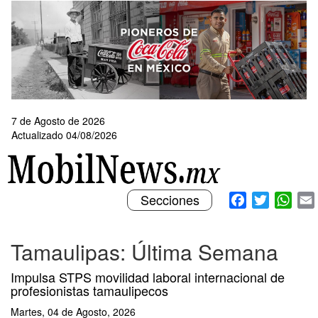
Pasar
al
contenido
principal
7 de Agosto de 2026
Actualizado 04/08/2026
Toggle
Facebook
Twitter
What
Secciones
navigation
Tamaulipas: Última Semana
Impulsa STPS movilidad laboral internacional de
profesionistas tamaulipecos
Martes, 04 de Agosto, 2026