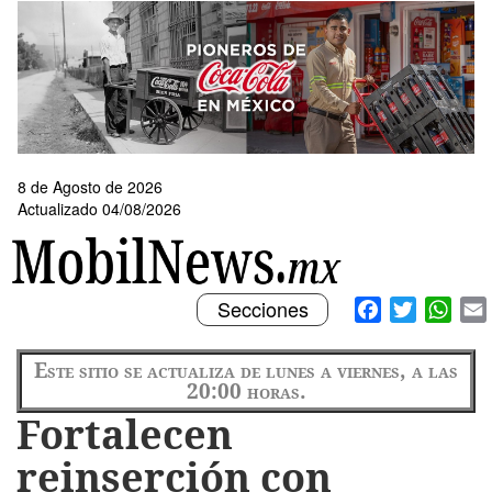
Pasar
al
contenido
principal
8 de Agosto de 2026
Actualizado 04/08/2026
Toggle
Facebook
Twitter
What
Secciones
navigation
Este sitio se actualiza de lunes a viernes, a las
20:00 horas.
Fortalecen
reinserción con