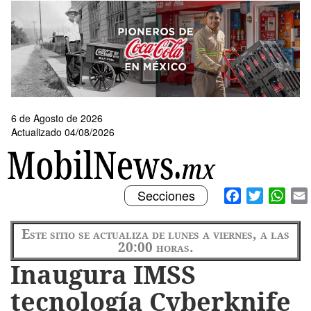
Pasar
al
contenido
principal
6 de Agosto de 2026
Actualizado 04/08/2026
Toggle
Facebook
Twitter
What
Secciones
navigation
Este sitio se actualiza de lunes a viernes, a las
20:00 horas.
Inaugura IMSS
tecnología Cyberknife