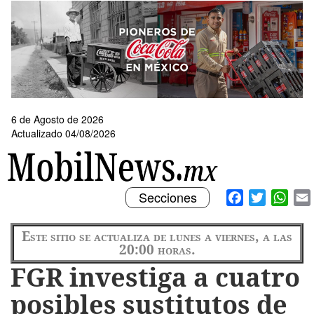
Pasar
al
contenido
principal
6 de Agosto de 2026
Actualizado 04/08/2026
Toggle
Facebook
Twitter
What
Secciones
navigation
Este sitio se actualiza de lunes a viernes, a las
20:00 horas.
FGR investiga a cuatro
posibles sustitutos de