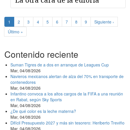
Paginación
Página
1
Page
2
Page
3
Page
4
Page
5
Page
6
Page
7
Page
8
Page
9
Siguiente
Siguiente ›
actual
página
Última
Último »
página
Contenido reciente
Suman Tigres de a dos en arranque de Leagues Cup
Mar, 04/08/2026
Navieros mexicanos alertan de alza del 70% en transporte de
contenedores
Mar, 04/08/2026
Infantino convoca a los altos cargos de la FIFA a una reunión
en Rabat, según Sky Sports
Mar, 04/08/2026
¿De qué color es la leche materna?
Mar, 04/08/2026
Difícil Presupuesto 2027 y más sin tesorero: Heriberto Treviño
Mar, 04/08/2026