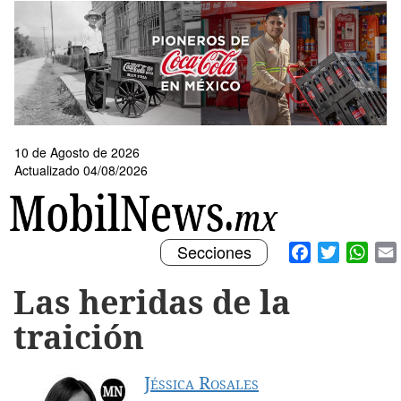
Pasar
al
contenido
principal
10 de Agosto de 2026
Actualizado 04/08/2026
Toggle
Facebook
Twitter
What
Secciones
navigation
Las heridas de la
traición
Jéssica Rosales