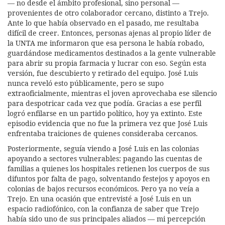
— no desde el ámbito profesional, sino personal —
provenientes de otro colaborador cercano, distinto a Trejo.
Ante lo que había observado en el pasado, me resultaba
difícil de creer. Entonces, personas ajenas al propio líder de
la UNTA me informaron que esa persona le había robado,
guardándose medicamentos destinados a la gente vulnerable
para abrir su propia farmacia y lucrar con eso. Según esta
versión, fue descubierto y retirado del equipo. José Luis
nunca reveló esto públicamente, pero se supo
extraoficialmente, mientras el joven aprovechaba ese silencio
para despotricar cada vez que podía. Gracias a ese perfil
logró enfilarse en un partido político, hoy ya extinto. Este
episodio evidencia que no fue la primera vez que José Luis
enfrentaba traiciones de quienes consideraba cercanos.
Posteriormente, seguía viendo a José Luis en las colonias
apoyando a sectores vulnerables: pagando las cuentas de
familias a quienes los hospitales retienen los cuerpos de sus
difuntos por falta de pago, solventando festejos y apoyos en
colonias de bajos recursos económicos. Pero ya no veía a
Trejo. En una ocasión que entrevisté a José Luis en un
espacio radiofónico, con la confianza de saber que Trejo
había sido uno de sus principales aliados — mi percepción