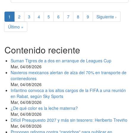
Paginación
Página
1
Page
2
Page
3
Page
4
Page
5
Page
6
Page
7
Page
8
Page
9
Siguiente
Siguiente ›
actual
página
Última
Último »
página
Contenido reciente
Suman Tigres de a dos en arranque de Leagues Cup
Mar, 04/08/2026
Navieros mexicanos alertan de alza del 70% en transporte de
contenedores
Mar, 04/08/2026
Infantino convoca a los altos cargos de la FIFA a una reunión
en Rabat, según Sky Sports
Mar, 04/08/2026
¿De qué color es la leche materna?
Mar, 04/08/2026
Difícil Presupuesto 2027 y más sin tesorero: Heriberto Treviño
Mar, 04/08/2026
Proponen reforma contra "caprichos" para publicar en