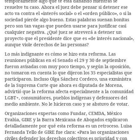
temporalmente algo que te está dañando mientras se
resuelve tu caso. Ahora el juez debe pensar si detener ese
acto va contra el «interés social» o el «orden público», o si la
sociedad pierde algo bueno. Estas palabras suenan bonitas
pero son tan vagas que pueden usarse para justificar casi
cualquier negativa. ¿Qué juez se atreverá a detener un
proyecto que el presidente dice que es «de interés nacional»,
aunque viole derechos de las personas?
Lo más indignante es cómo se hizo esta reforma. Las
reuniones públicas en el Senado el 29 y 30 de septiembre
fueron avisadas con muy poco tiempo, y según la oposición,
no tomaron en cuenta lo que dijeron los 35 especialistas que
participaron. Incluso Olga Sánchez Cordero, una exministra
de la Suprema Corte que ahora es diputada de Morena,
advirtió que la reforma afecta especialmente a la comunidad
LGBT+, consumidores, pueblos indígenas y defensores del
medio ambiente. No le hicieron caso y se abstuvo de votar.
Organizaciones expertas como Fundar, CEMDA, México
Evalúa, GIRE y la Barra Mexicana de Abogados explicaron
detalladamente por qué esta reforma es un retroceso. Luisa
Fernanda Tello de GIRE fue clara: «Para las organizaciones
civiles defender los derechos colectivos es prioridad y con