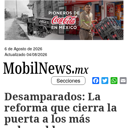
Pasar
al
contenido
principal
6 de Agosto de 2026
Actualizado 04/08/2026
Toggle
Facebook
Twitter
What
Secciones
navigation
Desamparados: La
reforma que cierra la
puerta a los más