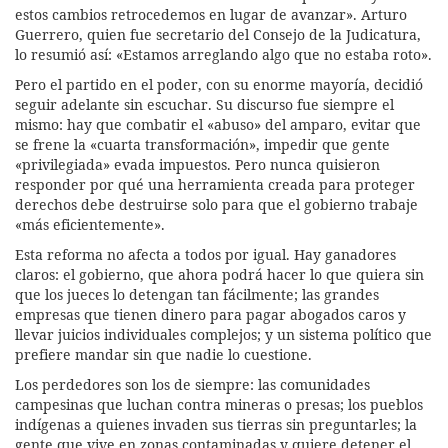
estos cambios retrocedemos en lugar de avanzar». Arturo
Guerrero, quien fue secretario del Consejo de la Judicatura,
lo resumió así: «Estamos arreglando algo que no estaba roto».
Pero el partido en el poder, con su enorme mayoría, decidió
seguir adelante sin escuchar. Su discurso fue siempre el
mismo: hay que combatir el «abuso» del amparo, evitar que
se frene la «cuarta transformación», impedir que gente
«privilegiada» evada impuestos. Pero nunca quisieron
responder por qué una herramienta creada para proteger
derechos debe destruirse solo para que el gobierno trabaje
«más eficientemente».
Esta reforma no afecta a todos por igual. Hay ganadores
claros: el gobierno, que ahora podrá hacer lo que quiera sin
que los jueces lo detengan tan fácilmente; las grandes
empresas que tienen dinero para pagar abogados caros y
llevar juicios individuales complejos; y un sistema político que
prefiere mandar sin que nadie lo cuestione.
Los perdedores son los de siempre: las comunidades
campesinas que luchan contra mineras o presas; los pueblos
indígenas a quienes invaden sus tierras sin preguntarles; la
gente que vive en zonas contaminadas y quiere detener el