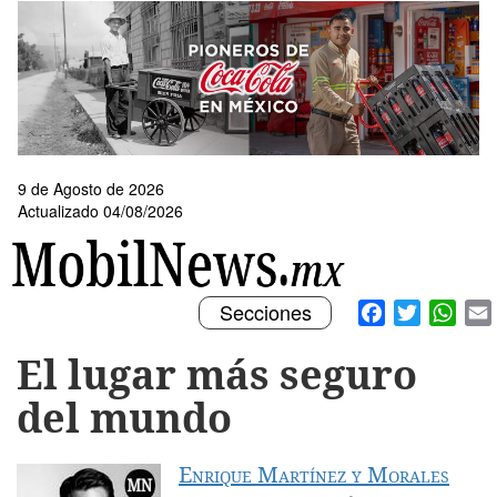
Pasar
al
contenido
principal
9 de Agosto de 2026
Actualizado 04/08/2026
Toggle
Facebook
Twitter
What
Secciones
navigation
El lugar más seguro
del mundo
Enrique Martínez y Morales