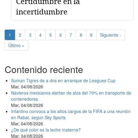
Certidumbre en la
incertidumbre
Paginación
Página
1
Page
2
Page
3
Page
4
Page
5
Page
6
Page
7
Page
8
Page
9
Siguiente
Siguiente ›
actual
página
Última
Último »
página
Contenido reciente
Suman Tigres de a dos en arranque de Leagues Cup
Mar, 04/08/2026
Navieros mexicanos alertan de alza del 70% en transporte de
contenedores
Mar, 04/08/2026
Infantino convoca a los altos cargos de la FIFA a una reunión
en Rabat, según Sky Sports
Mar, 04/08/2026
¿De qué color es la leche materna?
Mar, 04/08/2026