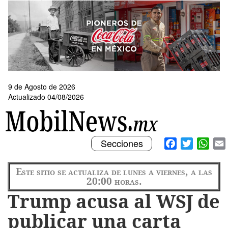
Pasar
al
contenido
principal
9 de Agosto de 2026
Actualizado 04/08/2026
Toggle
Facebook
Twitter
What
Secciones
navigation
Este sitio se actualiza de lunes a viernes, a las
20:00 horas.
Trump acusa al WSJ de
publicar una carta