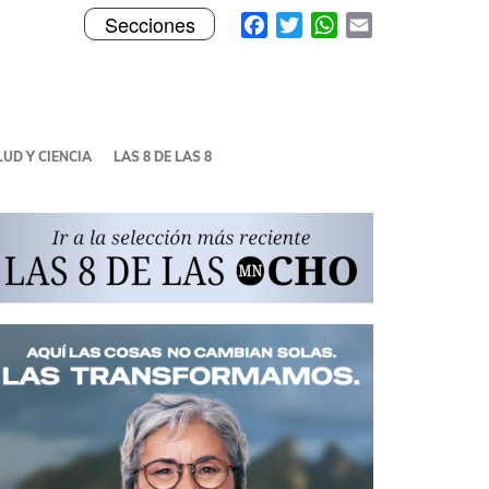
Toggle
Facebook
Twitter
WhatsApp
Email
Secciones
navigation
UD Y CIENCIA
LAS 8 DE LAS 8