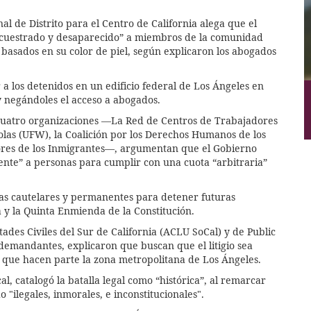
 de Distrito para el Centro de California alega que el
cuestrado y desaparecido” a miembros de la comunidad
 basados en su color de piel, según explicaron los abogados
 a los detenidos en un edificio federal de Los Ángeles en
 y negándoles el acceso a abogados.
cuatro organizaciones —La Red de Centros de Trabajadores
olas (UFW), la Coalición por los Derechos Humanos de los
ores de los Inmigrantes—, argumentan que el Gobierno
nte” a personas para cumplir con una cuota “arbitraria”
idas cautelares y permanentes para detener futuras
 y la Quinta Enmienda de la Constitución.
des Civiles del Sur de California (ACLU SoCal) y de Public
demandantes, explicaron que buscan que el litigio sea
s que hacen parte la zona metropolitana de Los Ángeles.
 catalogó la batalla legal como “histórica”, al remarcar
 "ilegales, inmorales, e inconstitucionales".