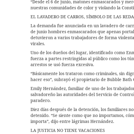
“Desde el 6 de junio, matones enmascarados y mer
nuestras comunidades de color y violando la Consti
EL LAVADERO DE CARROS, SÍMBOLO DE LAS REDA
La demanda fue anunciada en un lavadero de carro
de junio hombres enmascarados que apenas portaba
detuvieron a varios trabajadores de forma violent
virales.
Uno de los dueños del lugar, identificado como En
fuerza a partes restringidas al público como los t
arrestos se usó fuerza excesiva.
“Básicamente los trataron como criminales, sin dig
hacer eso”, subrayó el propietario de Bubble Bath
Emily Hernández, familiar de uno de los trabajador
salvadoreño las autoridades del Servicio de Contr
paradero.
Diez días después de la detención, los familiares 
detenido. “Se siente como que no importamos, cómo 
importa”, dijo entre lágrimas Hernández.
LA JUSTICIA NO TIENE VACACIONES