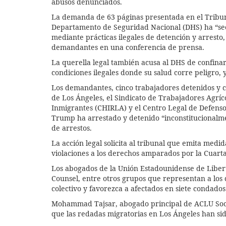
abusos denunciados.
La demanda de 63 páginas presentada en el Tribunal
Departamento de Seguridad Nacional (DHS) ha “se
mediante prácticas ilegales de detención y arresto,
demandantes en una conferencia de prensa.
La querella legal también acusa al DHS de confinar
condiciones ilegales donde su salud corre peligro,
Los demandantes, cinco trabajadores detenidos y 
de Los Ángeles, el Sindicato de Trabajadores Agríc
Inmigrantes (CHIRLA) y el Centro Legal de Defens
Trump ha arrestado y detenido “inconstitucionalme
de arrestos.
La acción legal solicita al tribunal que emita med
violaciones a los derechos amparados por la Cuarta
Los abogados de la Unión Estadounidense de Liberta
Counsel, entre otros grupos que representan a los 
colectivo y favorezca a afectados en siete condado
Mohammad Tajsar, abogado principal de ACLU Socal,
que las redadas migratorias en Los Ángeles han sido