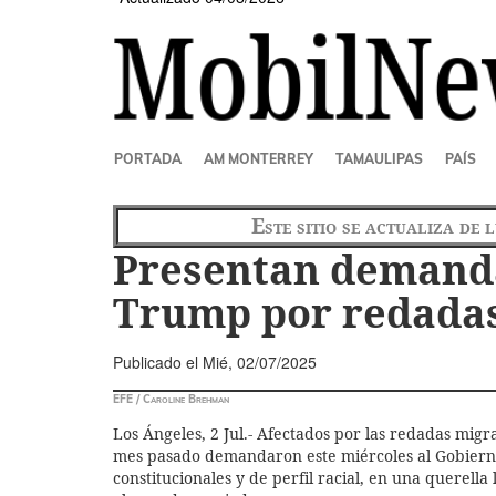
SECCIONES
PORTADA
AM MONTERREY
TAMAULIPAS
PAÍS
Este sitio se actualiza de 
Presentan demanda
Trump por redadas
Publicado el
Mié, 02/07/2025
EFE / Caroline Brehman
Los Ángeles, 2 Jul.- Afectados por las redadas migr
mes pasado demandaron este miércoles al Gobiern
constitucionales y de perfil racial, en una querella