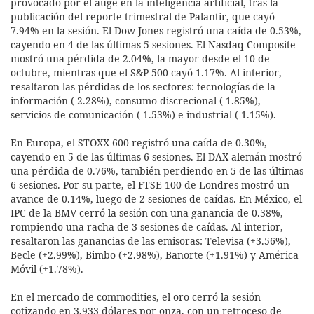
provocado por el auge en la inteligencia artificial, tras la
publicación del reporte trimestral de Palantir, que cayó
7.94% en la sesión. El Dow Jones registró una caída de 0.53%,
cayendo en 4 de las últimas 5 sesiones. El Nasdaq Composite
mostró una pérdida de 2.04%, la mayor desde el 10 de
octubre, mientras que el S&P 500 cayó 1.17%. Al interior,
resaltaron las pérdidas de los sectores: tecnologías de la
información (-2.28%), consumo discrecional (-1.85%),
servicios de comunicación (-1.53%) e industrial (-1.15%).
En Europa, el STOXX 600 registró una caída de 0.30%,
cayendo en 5 de las últimas 6 sesiones. El DAX alemán mostró
una pérdida de 0.76%, también perdiendo en 5 de las últimas
6 sesiones. Por su parte, el FTSE 100 de Londres mostró un
avance de 0.14%, luego de 2 sesiones de caídas. En México, el
IPC de la BMV cerró la sesión con una ganancia de 0.38%,
rompiendo una racha de 3 sesiones de caídas. Al interior,
resaltaron las ganancias de las emisoras: Televisa (+3.56%),
Becle (+2.99%), Bimbo (+2.98%), Banorte (+1.91%) y América
Móvil (+1.78%).
En el mercado de commodities, el oro cerró la sesión
cotizando en 3,933 dólares por onza, con un retroceso de