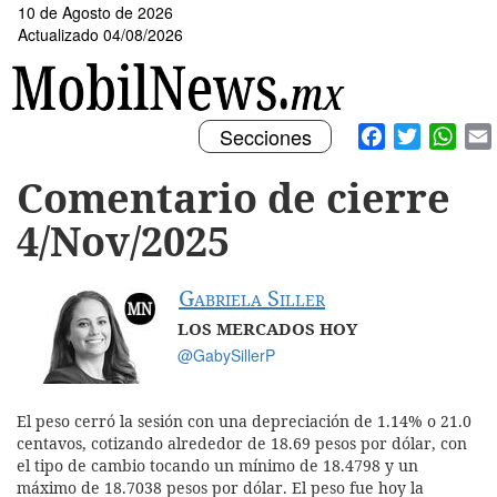
Pasar
10 de Agosto de 2026
al
Actualizado 04/08/2026
contenido
principal
Toggle
Facebook
Twitter
What
Secciones
navigation
Comentario de cierre
4/Nov/2025
Gabriela Siller
LOS MERCADOS HOY
@GabySillerP
El peso cerró la sesión con una depreciación de 1.14% o 21.0
centavos, cotizando alrededor de 18.69 pesos por dólar, con
el tipo de cambio tocando un mínimo de 18.4798 y un
máximo de 18.7038 pesos por dólar. El peso fue hoy la