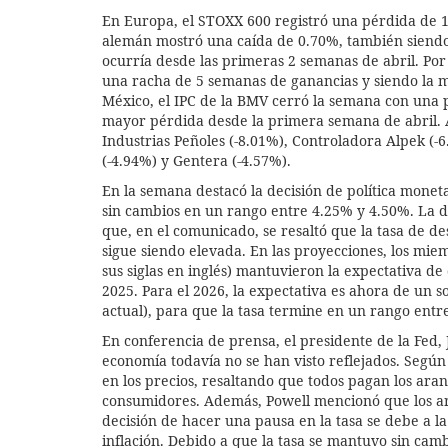
En Europa, el STOXX 600 registró una pérdida de 
alemán mostró una caída de 0.70%, también siendo
ocurría desde las primeras 2 semanas de abril. Po
una racha de 5 semanas de ganancias y siendo la 
México, el IPC de la BMV cerró la semana con una 
mayor pérdida desde la primera semana de abril. Al
Industrias Peñoles (-8.01%), Controladora Alpek (-6
(-4.94%) y Gentera (-4.57%).
En la semana destacó la decisión de política monet
sin cambios en un rango entre 4.25% y 4.50%. La d
que, en el comunicado, se resaltó que la tasa de
sigue siendo elevada. En las proyecciones, los mi
sus siglas en inglés) mantuvieron la expectativa de
2025. Para el 2026, la expectativa es ahora de un s
actual), para que la tasa termine en un rango entr
En conferencia de prensa, el presidente de la Fed, 
economía todavía no se han visto reflejados. Según
en los precios, resaltando que todos pagan los aran
consumidores. Además, Powell mencionó que los aran
decisión de hacer una pausa en la tasa se debe a l
inflación. Debido a que la tasa se mantuvo sin camb