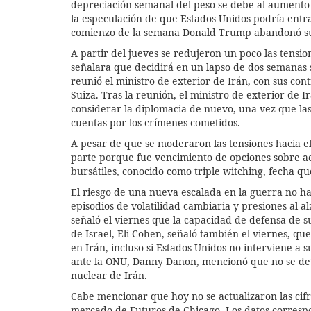
depreciación semanal del peso se debe al aumento de
la especulación de que Estados Unidos podría entra
comienzo de la semana Donald Trump abandonó su pa
A partir del jueves se redujeron un poco las tensi
señalara que decidirá en un lapso de dos semanas s
reunió el ministro de exterior de Irán, con sus co
Suiza. Tras la reunión, el ministro de exterior de I
considerar la diplomacia de nuevo, una vez que las
cuentas por los crímenes cometidos.
A pesar de que se moderaron las tensiones hacia el
parte porque fue vencimiento de opciones sobre acc
bursátiles, conocido como triple witching, fecha qu
El riesgo de una nueva escalada en la guerra no h
episodios de volatilidad cambiaria y presiones al al
señaló el viernes que la capacidad de defensa de su
de Israel, Eli Cohen, señaló también el viernes, qu
en Irán, incluso si Estados Unidos no interviene a s
ante la ONU, Danny Danon, mencionó que no se d
nuclear de Irán.
Cabe mencionar que hoy no se actualizaron las cifra
mercado de Futuros de Chicago. Los datos correspo