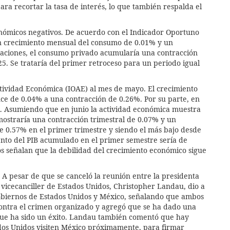
ra recortar la tasa de interés, lo que también respalda el
nómicos negativos. De acuerdo con el Indicador Oportuno
n crecimiento mensual del consumo de 0.01% y un
maciones, el consumo privado acumularía una contracción
5. Se trataría del primer retroceso para un periodo igual
tividad Económica (IOAE) al mes de mayo. El crecimiento
nce de 0.04% a una contracción de 0.26%. Por su parte, en
. Asumiendo que en junio la actividad económica muestra
mostraría una contracción trimestral de 0.07% y un
 0.57% en el primer trimestre y siendo el más bajo desde
iento del PIB acumulado en el primer semestre sería de
os señalan que la debilidad del crecimiento económico sigue
. A pesar de que se canceló la reunión entre la presidenta
icecanciller de Estados Unidos, Christopher Landau, dio a
obiernos de Estados Unidos y México, señalando que ambos
contra el crimen organizado y agregó que se ha dado una
o que ha sido un éxito. Landau también comentó que hay
ados Unidos visiten México próximamente, para firmar