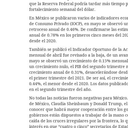
que la Reserva Federal podría tardar más tiempo pa
fortalecimiento semanal del dólar.
En México se publicaron varios de indicadores eco
de Consumo Privado (IOCP), en mayo se observó u
retroceso anual de 0.46%. De confirmarse las esti
anual de 0.78% en los primeros cinco meses del 202
desde el 2020.
También se publicó el Indicador Oportuno de la Ac
mensual de abril fue revisado a la baja, de un ava
mayo se observó un crecimiento de 0.15% mensual
un crecimiento nulo, el PIB del segundo trimestre 
crecimiento anual de 0.31%, desacelerándose desde
el primer trimestre del 2021. De ser así, el crecim
0.44%, el menor desde el 2020. Los datos publicad
en el segundo trimestre del año.
No todas las noticias fueron negativas para México
de México, Claudia Sheinbaum y Donald Trump, el v
conocer que habrá mayor cooperación entre los g
gobiernos están dispuestos a trabajar de la mano 
caída de los cruces irregulares por la frontera, l
interés en que “cuatro o cinco” secretarios de Est