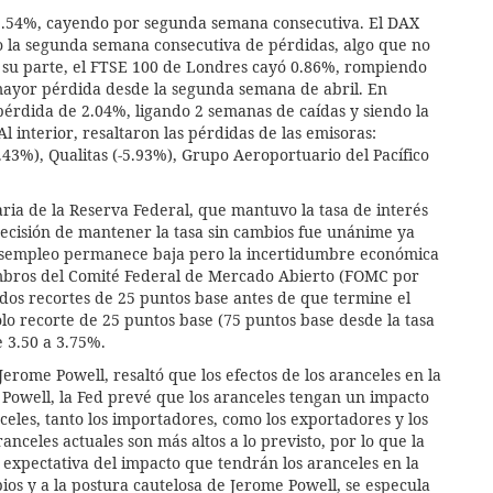
1.54%, cayendo por segunda semana consecutiva. El DAX
 la segunda semana consecutiva de pérdidas, algo que no
r su parte, el FTSE 100 de Londres cayó 0.86%, rompiendo
mayor pérdida desde la segunda semana de abril. En
pérdida de 2.04%, ligando 2 semanas de caídas y siendo la
 interior, resaltaron las pérdidas de las emisoras:
.43%), Qualitas (-5.93%), Grupo Aeroportuario del Pacífico
aria de la Reserva Federal, que mantuvo la tasa de interés
ecisión de mantener la tasa sin cambios fue unánime ya
 desempleo permanece baja pero la incertidumbre económica
embros del Comité Federal de Mercado Abierto (FOMC por
 dos recortes de 25 puntos base antes de que termine el
olo recorte de 25 puntos base (75 puntos base desde la tasa
e 3.50 a 3.75%.
Jerome Powell, resaltó que los efectos de los aranceles en la
 Powell, la Fed prevé que los aranceles tengan un impacto
celes, tanto los importadores, como los exportadores y los
celes actuales son más altos a lo previsto, por lo que la
a expectativa del impacto que tendrán los aranceles en la
ios y a la postura cautelosa de Jerome Powell, se especula