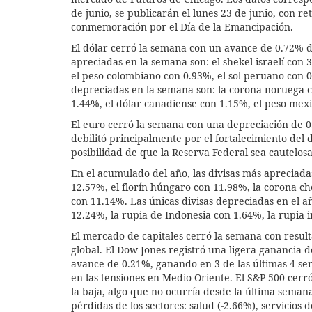
de junio, se publicarán el lunes 23 de junio, con r
conmemoración por el Día de la Emancipación.
El dólar cerró la semana con un avance de 0.72% d
apreciadas en la semana son: el shekel israelí con 
el peso colombiano con 0.93%, el sol peruano con 0
depreciadas en la semana son: la corona noruega c
1.44%, el dólar canadiense con 1.15%, el peso mexi
El euro cerró la semana con una depreciación de 0.
debilitó principalmente por el fortalecimiento del d
posibilidad de que la Reserva Federal sea cautelosa
En el acumulado del año, las divisas más apreciada
12.57%, el florín húngaro con 11.98%, la corona c
con 11.14%. Las únicas divisas depreciadas en el añ
12.24%, la rupia de Indonesia con 1.64%, la rupia
El mercado de capitales cerró la semana con resulta
global. El Dow Jones registró una ligera ganancia
avance de 0.21%, ganando en 3 de las últimas 4 se
en las tensiones en Medio Oriente. El S&P 500 cer
la baja, algo que no ocurría desde la última semana
pérdidas de los sectores: salud (-2.66%), servicios