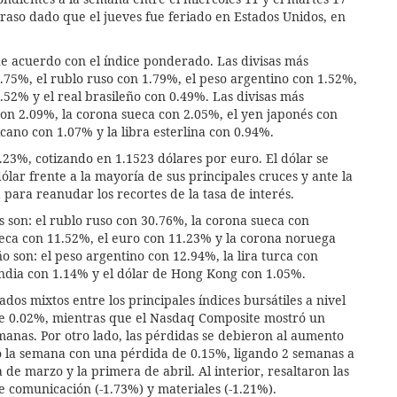
etraso dado que el jueves fue feriado en Estados Unidos, en
e acuerdo con el índice ponderado. Las divisas más
3.75%, el rublo ruso con 1.79%, el peso argentino con 1.52%,
.52% y el real brasileño con 0.49%. Las divisas más
on 2.09%, la corona sueca con 2.05%, el yen japonés con
cano con 1.07% y la libra esterlina con 0.94%.
23%, cotizando en 1.1523 dólares por euro. El dólar se
ólar frente a la mayoría de sus principales cruces y ante la
 para reanudar los recortes de la tasa de interés.
s son: el rublo ruso con 30.76%, la corona sueca con
heca con 11.52%, el euro con 11.23% y la corona noruega
o son: el peso argentino con 12.94%, la lira turca con
 india con 1.14% y el dólar de Hong Kong con 1.05%.
dos mixtos entre los principales índices bursátiles a nivel
 de 0.02%, mientras que el Nasdaq Composite mostró un
manas. Por otro lado, las pérdidas se debieron al aumento
ró la semana con una pérdida de 0.15%, ligando 2 semanas a
 de marzo y la primera de abril. Al interior, resaltaron las
 de comunicación (-1.73%) y materiales (-1.21%).