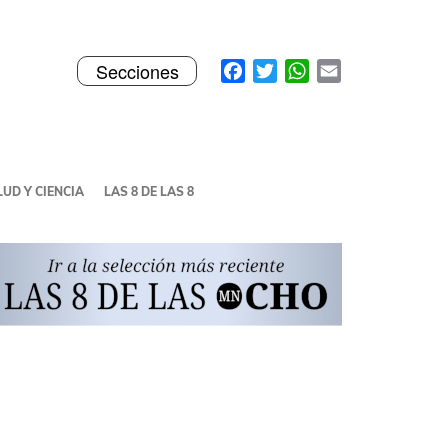
Toggle
Facebook
Twitter
WhatsApp
Email
Secciones
navigation
UD Y CIENCIA
LAS 8 DE LAS 8