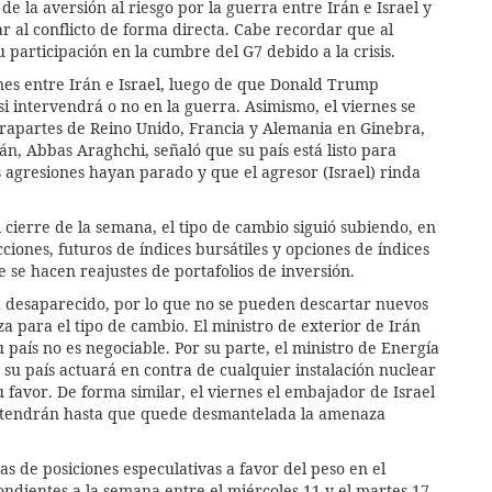
 la aversión al riesgo por la guerra entre Irán e Israel y
r al conflicto de forma directa. Cabe recordar que al
rticipación en la cumbre del G7 debido a la crisis.
ones entre Irán e Israel, luego de que Donald Trump
i intervendrá o no en la guerra. Asimismo, el viernes se
ntrapartes de Reino Unido, Francia y Alemania en Ginebra,
rán, Abbas Araghchi, señaló que su país está listo para
 agresiones hayan parado y que el agresor (Israel) rinda
 cierre de la semana, el tipo de cambio siguió subiendo, en
iones, futuros de índices bursátiles y opciones de índices
e se hacen reajustes de portafolios de inversión.
a desaparecido, por lo que no se pueden descartar nuevos
za para el tipo de cambio. El ministro de exterior de Irán
 país no es negociable. Por su parte, el ministro de Energía
e su país actuará en contra de cualquier instalación nuclear
u favor. De forma similar, el viernes el embajador de Israel
etendrán hasta que quede desmantelada la amenaza
s de posiciones especulativas a favor del peso en el
ndientes a la semana entre el miércoles 11 y el martes 17