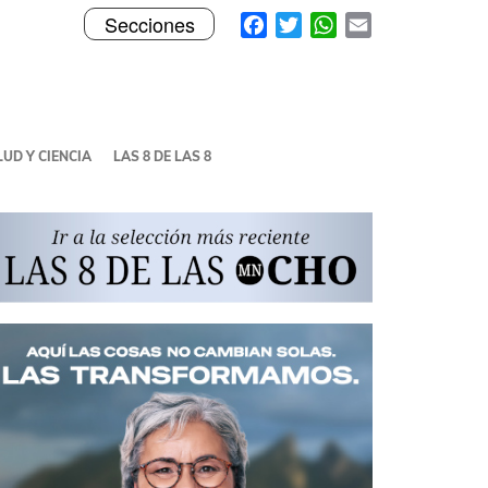
Toggle
Facebook
Twitter
WhatsApp
Email
Secciones
navigation
UD Y CIENCIA
LAS 8 DE LAS 8