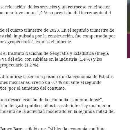
aceleración" de los servicios y un retroceso en el sector
que mantuvo en un 1,9 % su previsión del incremento del
sde el cuarto trimestre de 2023. En el segundo trimestre de
ustrial, impulsada por la construcción, fue compensada por
ctor agropecuario", expuso el informe.
 el Instituto Nacional de Geografía y Estadística (Inegi),
a del año, con subidas en la industria (1,4 %) y los
agropecuario (1,2 %).
s difundirse la semana pasada que la economía de Estados
ones mexicanas, creció un 0,7 % durante el segundo
vios, por el aumento del consumo.
 una desaceleración de la economía estadounidense",
n del gasto público, altas tasas de interés y una menor
imiento de la actividad moderado en la segunda mitad del
l Banco Base, señaló que, "si bien la economía continúa