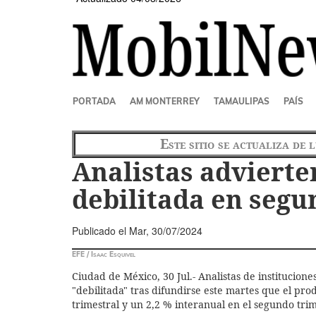
SECCIONES
PORTADA
AM MONTERREY
TAMAULIPAS
PAÍS
Este sitio se actualiza de 
Analistas adviert
debilitada en segu
Publicado el
Mar, 30/07/2024
EFE / Isaac Esquivel
Ciudad de México, 30 Jul.- Analistas de institucio
"debilitada" tras difundirse este martes que el pro
trimestral y un 2,2 % interanual en el segundo trim