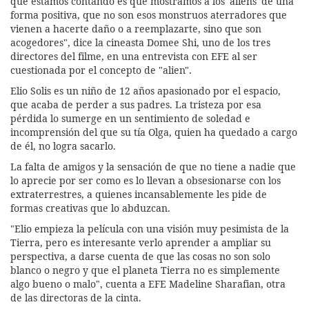
que estamos contando es que mostramos a los 'aliens' de una
forma positiva, que no son esos monstruos aterradores que
vienen a hacerte daño o a reemplazarte, sino que son
acogedores", dice la cineasta Domee Shi, uno de los tres
directores del filme, en una entrevista con EFE al ser
cuestionada por el concepto de "alien".
Elio Solis es un niño de 12 años apasionado por el espacio,
que acaba de perder a sus padres. La tristeza por esa
pérdida lo sumerge en un sentimiento de soledad e
incomprensión del que su tía Olga, quien ha quedado a cargo
de él, no logra sacarlo.
La falta de amigos y la sensación de que no tiene a nadie que
lo aprecie por ser como es lo llevan a obsesionarse con los
extraterrestres, a quienes incansablemente les pide de
formas creativas que lo abduzcan.
"Elio empieza la película con una visión muy pesimista de la
Tierra, pero es interesante verlo aprender a ampliar su
perspectiva, a darse cuenta de que las cosas no son solo
blanco o negro y que el planeta Tierra no es simplemente
algo bueno o malo", cuenta a EFE Madeline Sharafian, otra
de las directoras de la cinta.