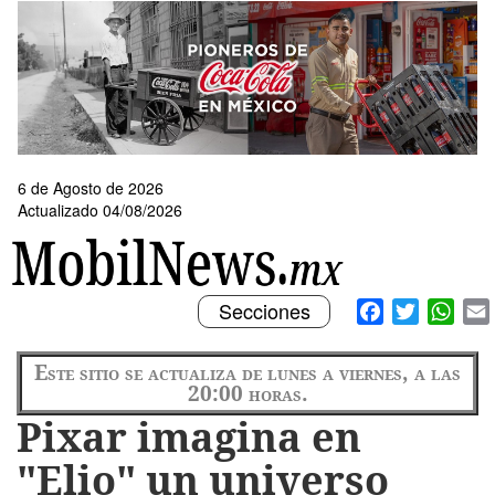
Pasar
al
contenido
principal
6 de Agosto de 2026
Actualizado 04/08/2026
Toggle
Facebook
Twitter
What
Secciones
navigation
Este sitio se actualiza de lunes a viernes, a las
20:00 horas.
Pixar imagina en
"Elio" un universo