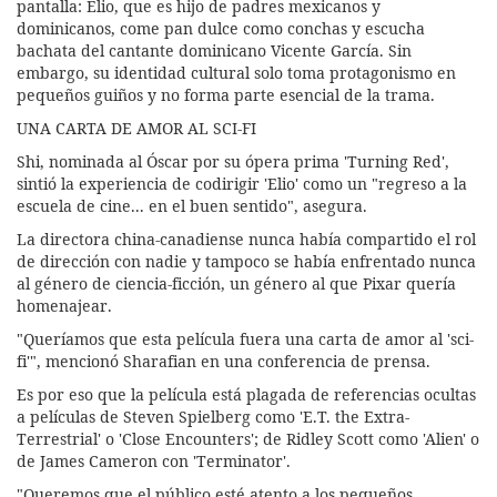
pantalla: Elio, que es hijo de padres mexicanos y
dominicanos, come pan dulce como conchas y escucha
bachata del cantante dominicano Vicente García. Sin
embargo, su identidad cultural solo toma protagonismo en
pequeños guiños y no forma parte esencial de la trama.
UNA CARTA DE AMOR AL SCI-FI
Shi, nominada al Óscar por su ópera prima 'Turning Red',
sintió la experiencia de codirigir 'Elio' como un "regreso a la
escuela de cine... en el buen sentido", asegura.
La directora china-canadiense nunca había compartido el rol
de dirección con nadie y tampoco se había enfrentado nunca
al género de ciencia-ficción, un género al que Pixar quería
homenajear.
"Queríamos que esta película fuera una carta de amor al 'sci-
fi'", mencionó Sharafian en una conferencia de prensa.
Es por eso que la película está plagada de referencias ocultas
a películas de Steven Spielberg como 'E.T. the Extra-
Terrestrial' o 'Close Encounters'; de Ridley Scott como 'Alien' o
de James Cameron con 'Terminator'.
"Queremos que el público esté atento a los pequeños