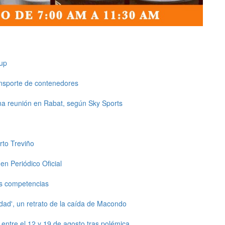
up
ansporte de contenedores
una reunión en Rabat, según Sky Sports
rto Treviño
en Periódico Oficial
s competencias
dad', un retrato de la caída de Macondo
ntre el 12 y 19 de agosto tras polémica