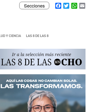
Toggle
Facebook
Twitter
WhatsApp
Email
Secciones
navigation
UD Y CIENCIA
LAS 8 DE LAS 8