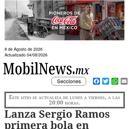
Pasar
al
contenido
principal
8 de Agosto de 2026
Actualizado 04/08/2026
Toggle
Facebook
Twitter
What
Secciones
navigation
Este sitio se actualiza de lunes a viernes, a las
20:00 horas.
Lanza Sergio Ramos
primera bola en