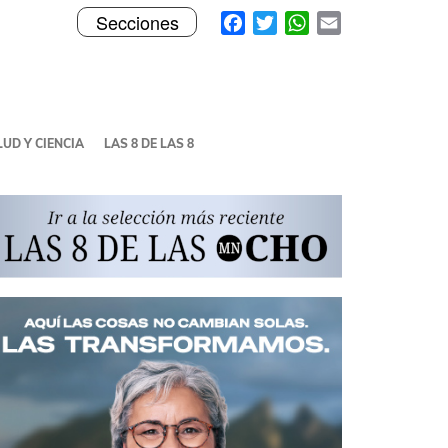
Toggle
Facebook
Twitter
WhatsApp
Email
Secciones
navigation
UD Y CIENCIA
LAS 8 DE LAS 8