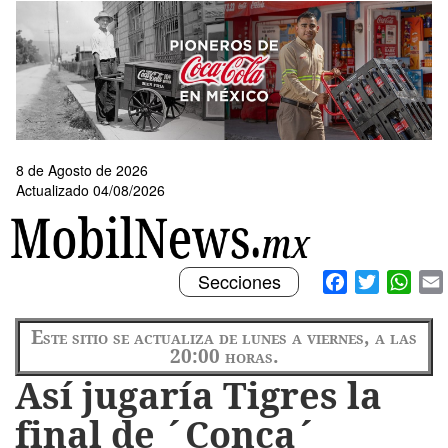
Pasar
al
contenido
principal
8 de Agosto de 2026
Actualizado 04/08/2026
Toggle
Facebook
Twitter
What
Secciones
navigation
Este sitio se actualiza de lunes a viernes, a las
20:00 horas.
Así jugaría Tigres la
final de ´Conca´